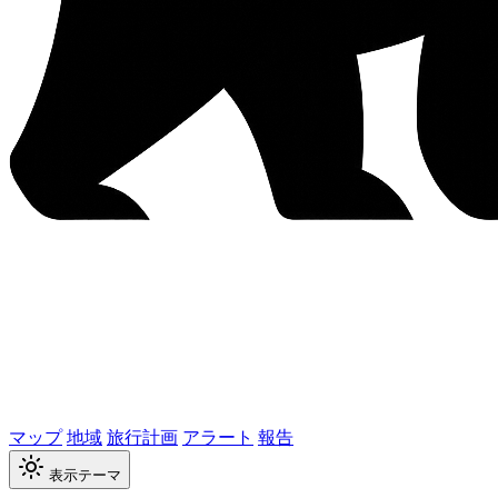
マップ
地域
旅行計画
アラート
報告
表示テーマ