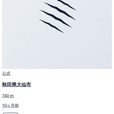
公式
秋田県大仙市
740 m
10ヶ月前