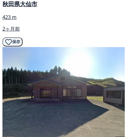
秋田県大仙市
423 m
2ヶ月前
保存