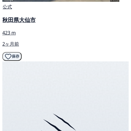
公式
秋田県大仙市
423 m
2ヶ月前
保存