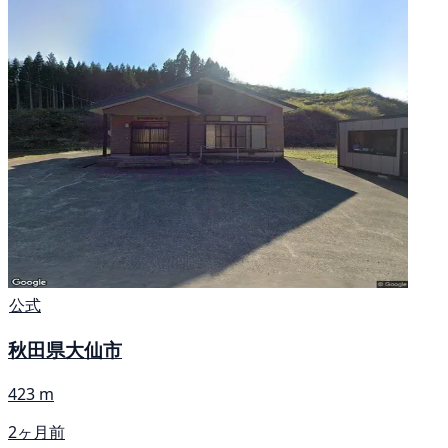
公式
秋田県大仙市
423 m
2ヶ月前