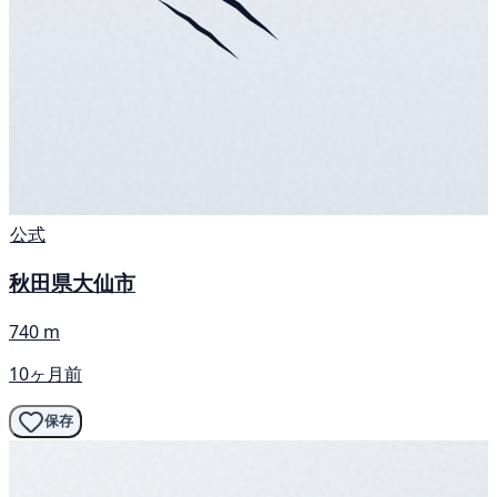
公式
秋田県大仙市
740 m
10ヶ月前
保存