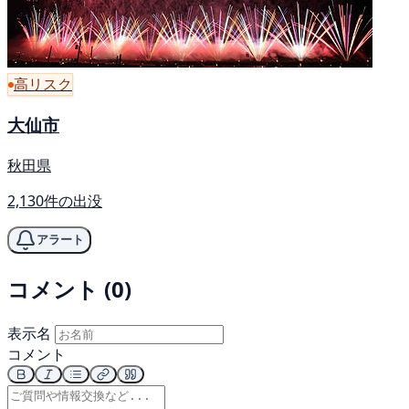
高リスク
大仙市
秋田県
2,130件の出没
アラート
コメント (0)
表示名
コメント