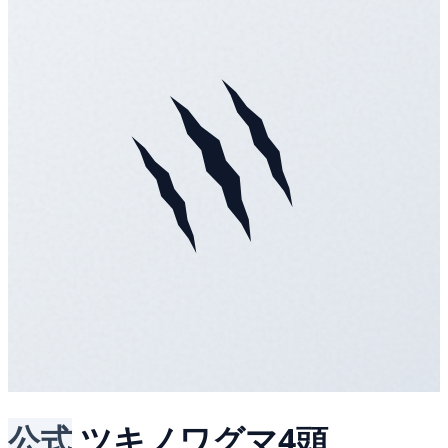
公式
ツキノワグマ4頭