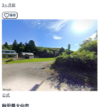
3ヶ月前
保存
公式
秋田県大仙市