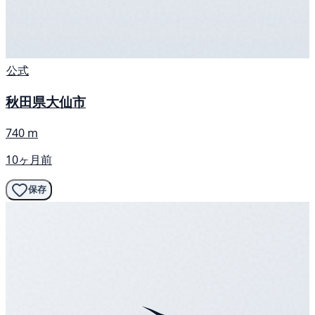
公式
秋田県大仙市
740 m
10ヶ月前
保存