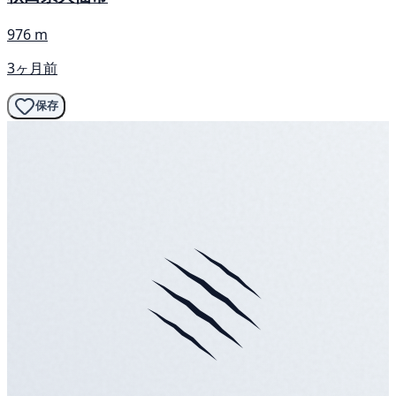
976 m
3ヶ月前
保存