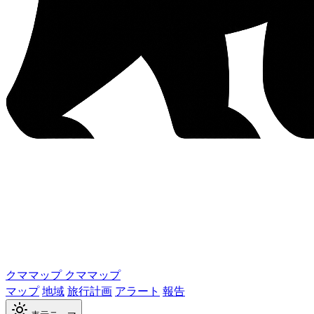
クママップ
クママップ
マップ
地域
旅行計画
アラート
報告