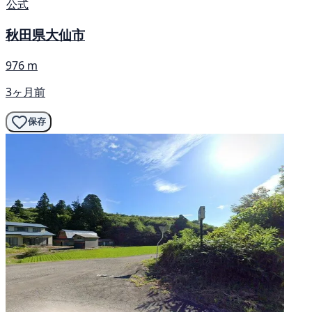
公式
秋田県大仙市
976 m
3ヶ月前
保存