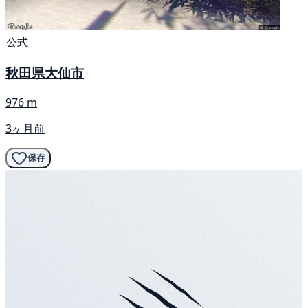
公式
秋田県大仙市
976 m
3ヶ月前
保存