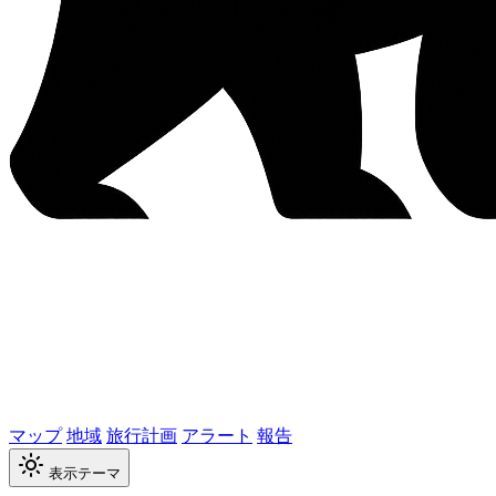
マップ
地域
旅行計画
アラート
報告
表示テーマ