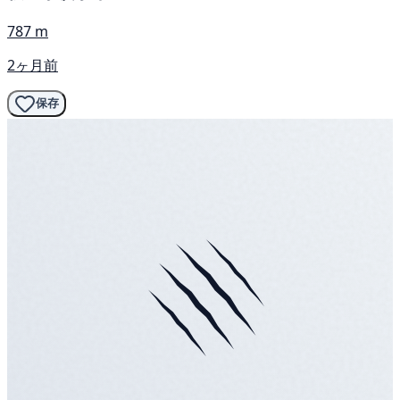
787 m
2ヶ月前
保存