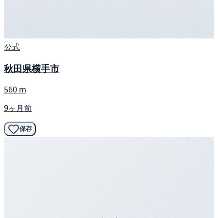
公式
秋田県横手市
560 m
9ヶ月前
保存