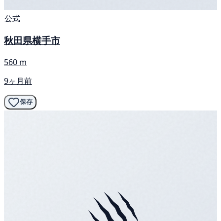
公式
秋田県横手市
560 m
9ヶ月前
保存