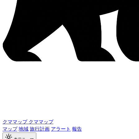
クママップ
クママップ
マップ
地域
旅行計画
アラート
報告