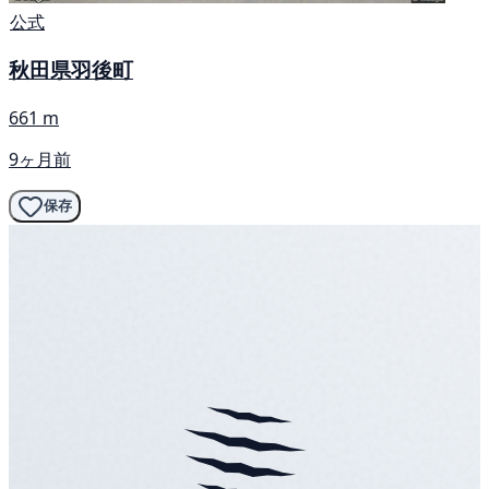
公式
秋田県羽後町
661 m
9ヶ月前
保存