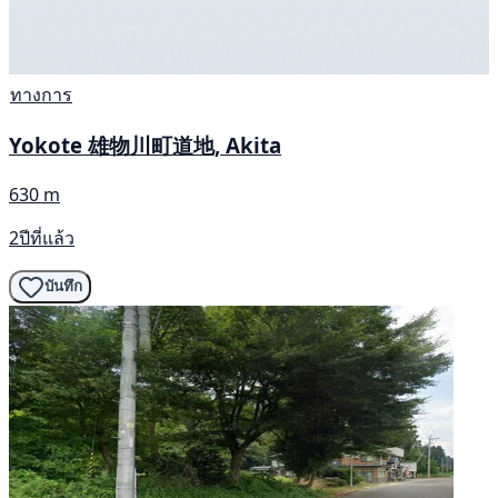
ทางการ
Yokote 雄物川町道地, Akita
630 m
2ปีที่แล้ว
บันทึก