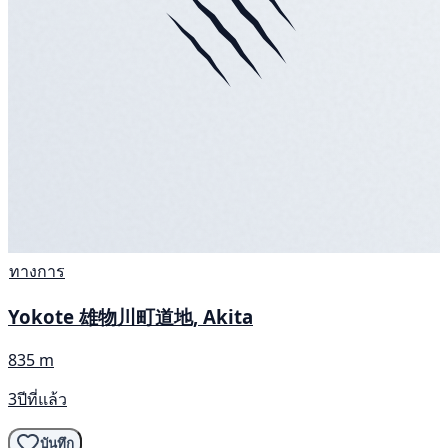
ทางการ
Yokote 雄物川町道地, Akita
835 m
3ปีที่แล้ว
บันทึก