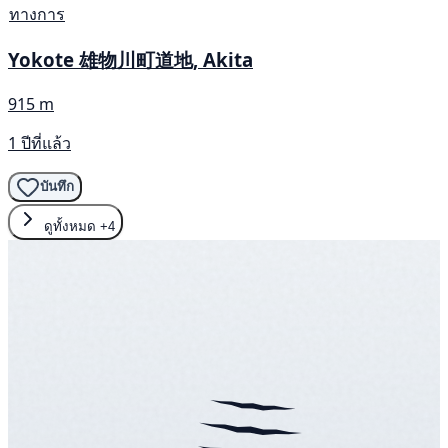
ทางการ
Yokote 雄物川町道地, Akita
915 m
1 ปีที่แล้ว
บันทึก
ดูทั้งหมด
+4