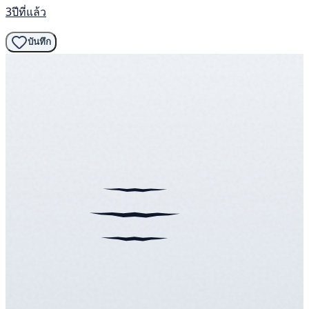
3ปีที่แล้ว
บันทึก