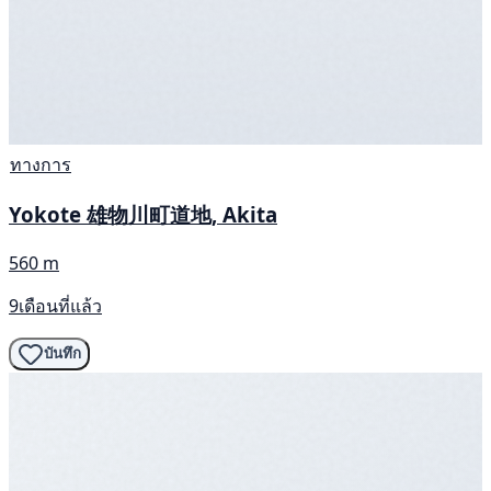
ทางการ
Yokote 雄物川町道地, Akita
560 m
9เดือนที่แล้ว
บันทึก