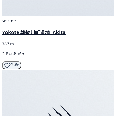
ทางการ
Yokote 雄物川町道地, Akita
787 m
2เดือนที่แล้ว
บันทึก