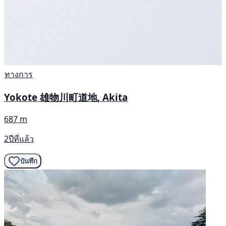
ทางการ
Yokote 雄物川町道地, Akita
687 m
2ปีที่แล้ว
บันทึก