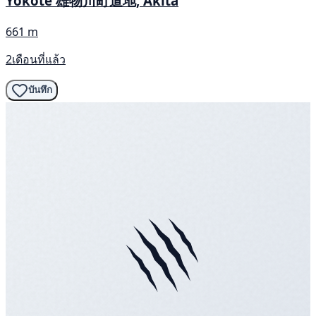
Yokote 雄物川町道地, Akita
661 m
2เดือนที่แล้ว
บันทึก