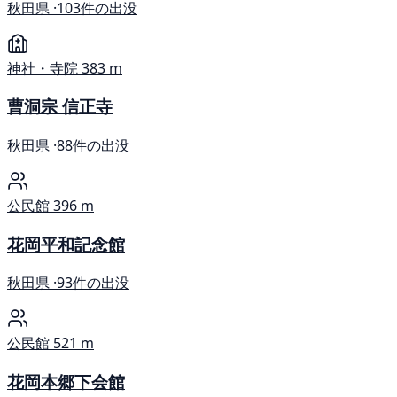
秋田県 ·
103件の出没
神社・寺院
383 m
曹洞宗 信正寺
秋田県 ·
88件の出没
公民館
396 m
花岡平和記念館
秋田県 ·
93件の出没
公民館
521 m
花岡本郷下会館