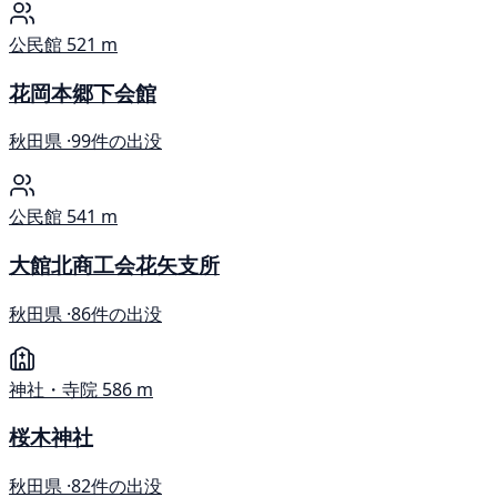
公民館
521 m
花岡本郷下会館
秋田県 ·
99件の出没
公民館
541 m
大館北商工会花矢支所
秋田県 ·
86件の出没
神社・寺院
586 m
桜木神社
秋田県 ·
82件の出没