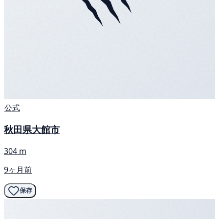
公式
秋田県大館市
304 m
9ヶ月前
保存