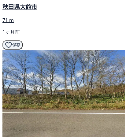
秋田県大館市
71 m
1ヶ月前
保存