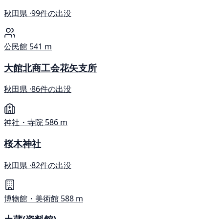
秋田県 ·
99件の出没
公民館
541 m
大館北商工会花矢支所
秋田県 ·
86件の出没
神社・寺院
586 m
桜木神社
秋田県 ·
82件の出没
博物館・美術館
588 m