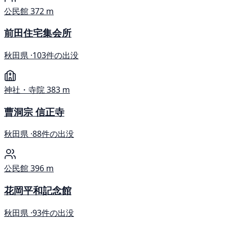
公民館
372 m
前田住宅集会所
秋田県 ·
103件の出没
神社・寺院
383 m
曹洞宗 信正寺
秋田県 ·
88件の出没
公民館
396 m
花岡平和記念館
秋田県 ·
93件の出没