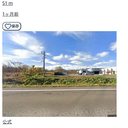
51 m
1ヶ月前
保存
公式