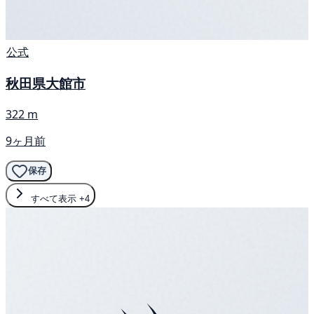
公式
秋田県大館市
322 m
9ヶ月前
保存
すべて表示
+4