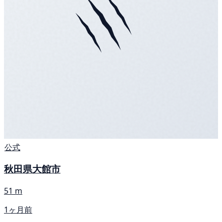
公式
秋田県大館市
51 m
1ヶ月前