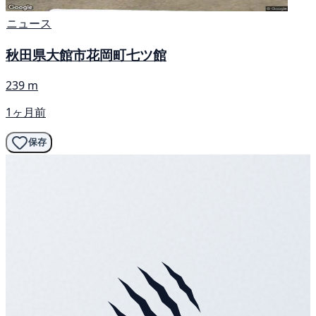
ニュース
秋田県大館市花岡町七ツ館
239 m
1ヶ月前
保存