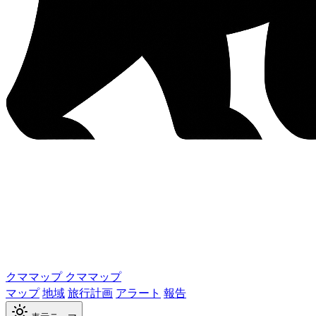
クママップ
クママップ
マップ
地域
旅行計画
アラート
報告