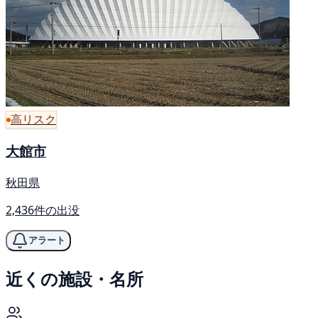
高リスク
大館市
秋田県
2,436件の出没
アラート
近くの施設・名所