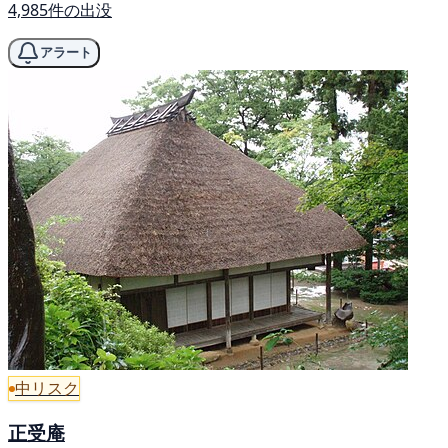
4,985件の出没
アラート
中リスク
正受庵