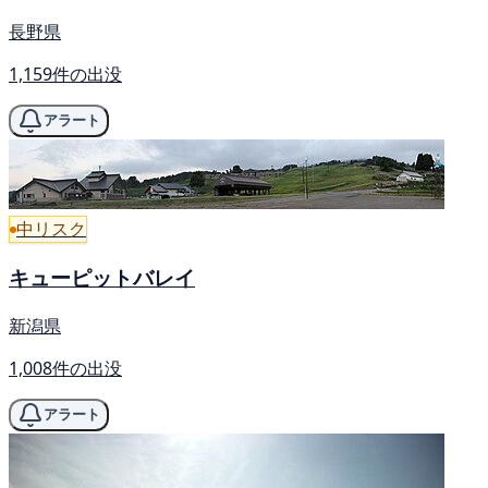
長野県
1,159件の出没
アラート
中リスク
キューピットバレイ
新潟県
1,008件の出没
アラート