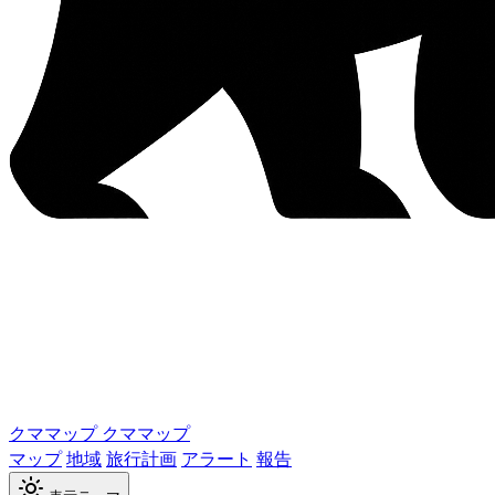
クママップ
クママップ
マップ
地域
旅行計画
アラート
報告