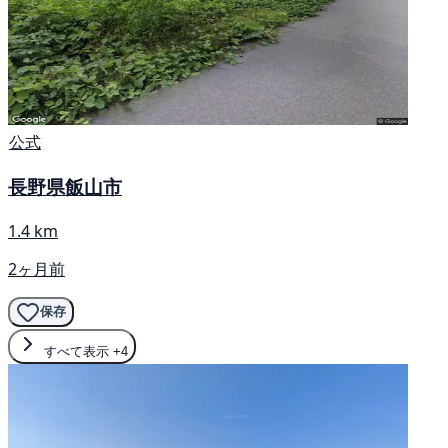
公式
長野県飯山市
1.4 km
2ヶ月前
保存
すべて表示
+4