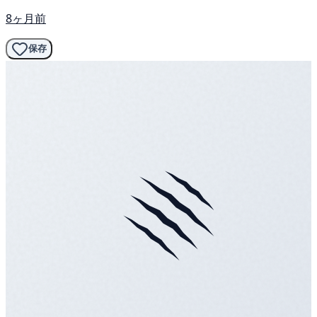
8ヶ月前
保存