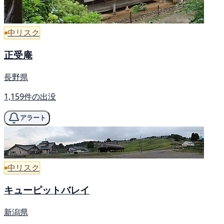
中リスク
正受庵
長野県
1,159件の出没
アラート
中リスク
キューピットバレイ
新潟県