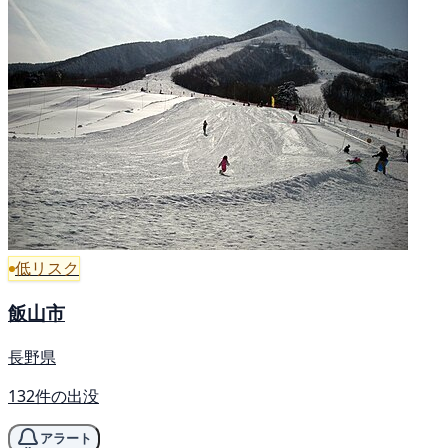
低リスク
飯山市
長野県
132件の出没
アラート