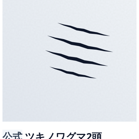
公式
ツキノワグマ2頭