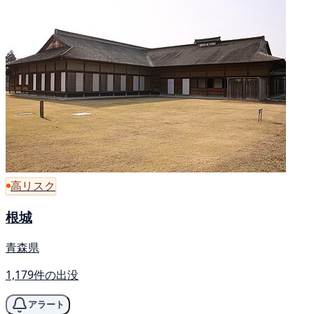
高リスク
根城
青森県
1,179件の出没
アラート