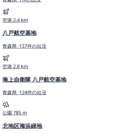
空港
2.4 km
八戸航空基地
青森県 ·
137件の出没
空港
2.8 km
海上自衛隊 八戸航空基地
青森県 ·
124件の出没
公園
785 m
北地区海浜緑地