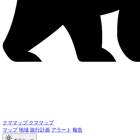
クママップ
クママップ
マップ
地域
旅行計画
アラート
報告