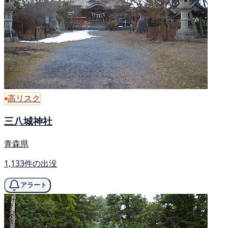
高リスク
三八城神社
青森県
1,133件の出没
アラート