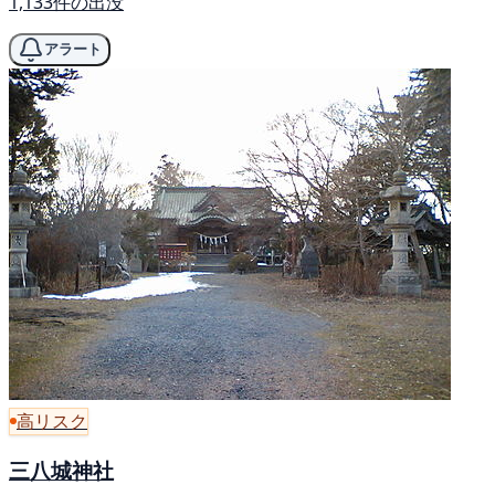
1,133件の出没
アラート
高リスク
三八城神社