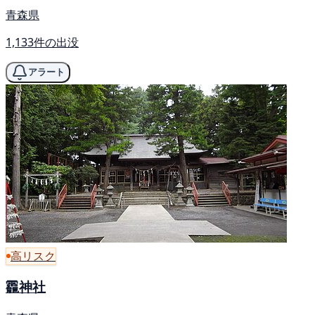
青森県
1,133件の出没
アラート
高リスク
龗神社