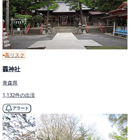
高リスク
龗神社
青森県
1,132件の出没
アラート