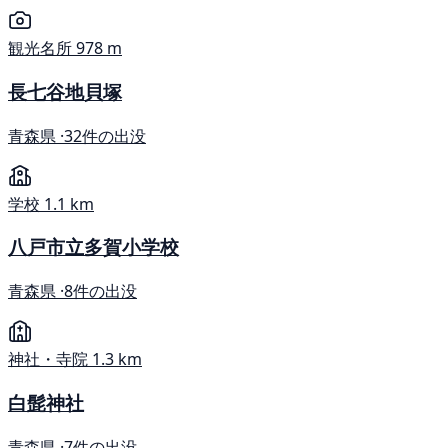
観光名所
978 m
長七谷地貝塚
青森県 ·
32件の出没
学校
1.1 km
八戸市立多賀小学校
青森県 ·
8件の出没
神社・寺院
1.3 km
白髭神社
青森県 ·
7件の出没