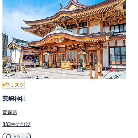
中リスク
蕪嶋神社
青森県
883件の出没
アラート