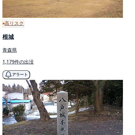
高リスク
根城
青森県
1,179件の出没
アラート