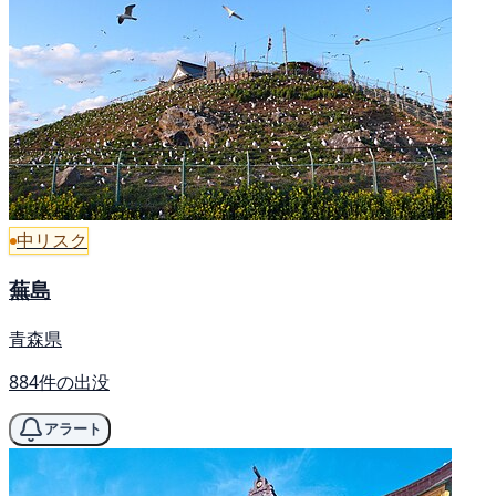
中リスク
蕪島
青森県
884件の出没
アラート