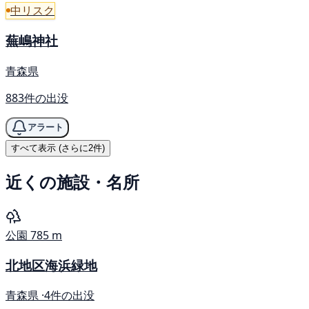
中リスク
蕪嶋神社
青森県
883件の出没
アラート
すべて表示 (さらに2件)
近くの施設・名所
公園
785 m
北地区海浜緑地
青森県 ·
4件の出没