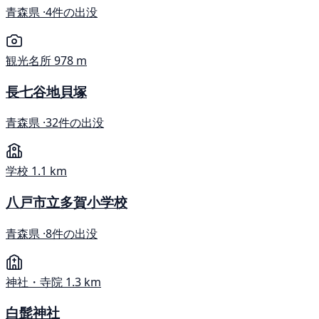
青森県 ·
4件の出没
観光名所
978 m
長七谷地貝塚
青森県 ·
32件の出没
学校
1.1 km
八戸市立多賀小学校
青森県 ·
8件の出没
神社・寺院
1.3 km
白髭神社