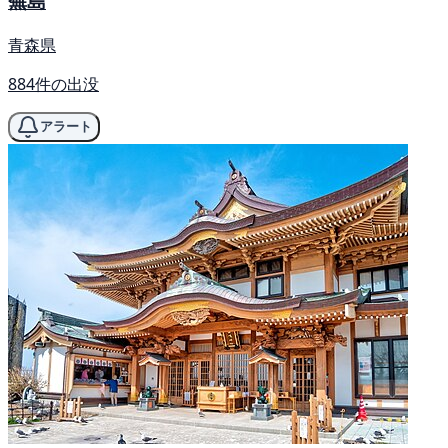
蕪島
青森県
884件の出没
アラート