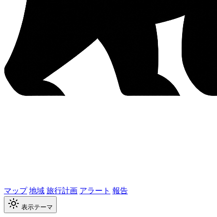
マップ
地域
旅行計画
アラート
報告
表示テーマ