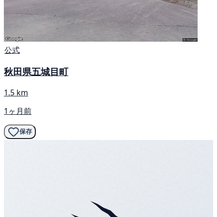
公式
秋田県五城目町
1.5 km
1ヶ月前
保存