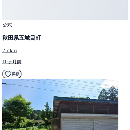
公式
秋田県五城目町
2.7 km
10ヶ月前
保存