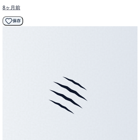
8ヶ月前
保存