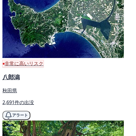
非常に高いリスク
八郎潟
秋田県
2,691件の出没
アラート