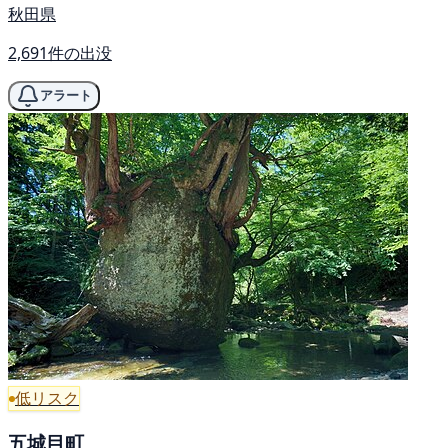
秋田県
2,691件の出没
アラート
低リスク
五城目町