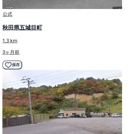
公式
秋田県五城目町
1.3 km
3ヶ月前
保存