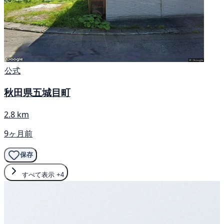
公式
秋田県五城目町
2.8 km
9ヶ月前
保存
すべて表示
+4