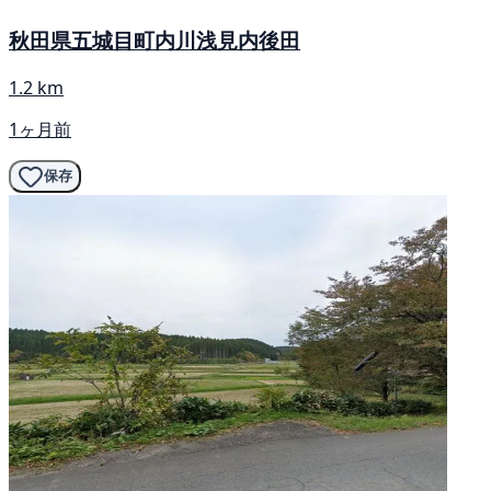
秋田県五城目町内川浅見内後田
1.2 km
1ヶ月前
保存