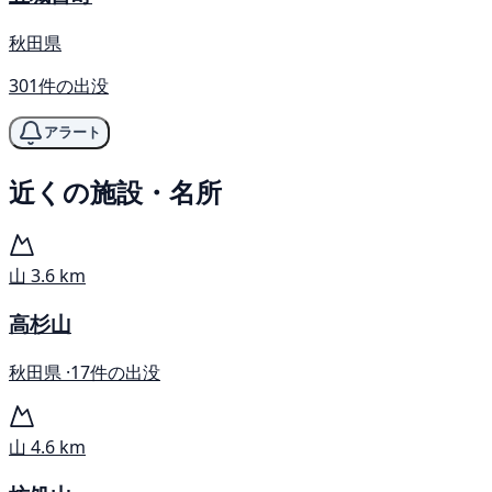
秋田県
301件の出没
アラート
近くの施設・名所
山
3.6 km
高杉山
秋田県 ·
17件の出没
山
4.6 km