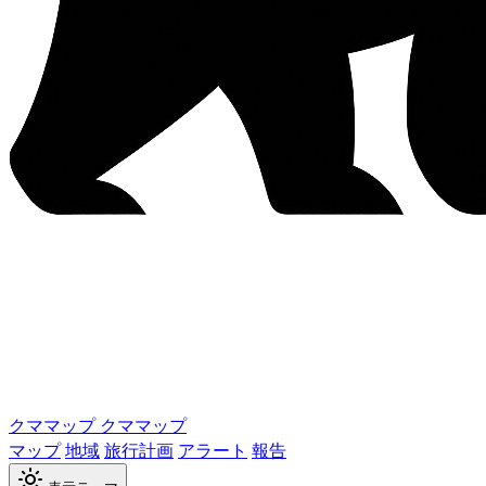
クママップ
クママップ
マップ
地域
旅行計画
アラート
報告