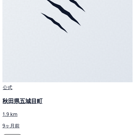
公式
秋田県五城目町
1.9 km
9ヶ月前