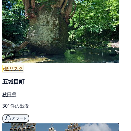
低リスク
五城目町
秋田県
301件の出没
アラート