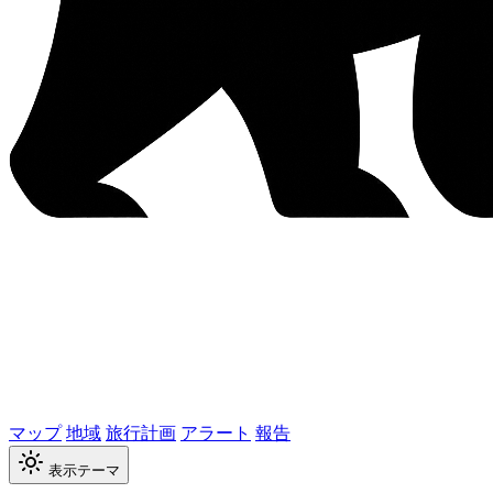
マップ
地域
旅行計画
アラート
報告
表示テーマ