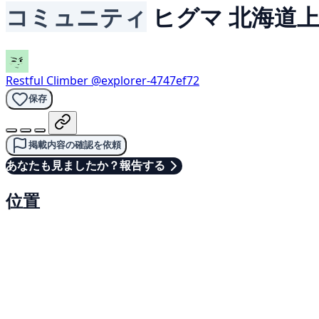
コミュニティ
ヒグマ
北海道
Restful Climber
@explorer-4747ef72
保存
掲載内容の確認を依頼
あなたも見ましたか？報告する
位置