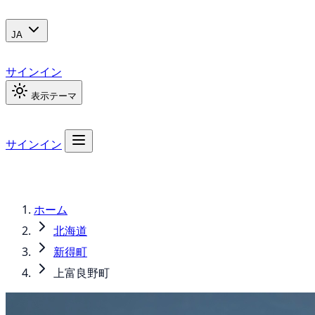
JA
サインイン
表示テーマ
サインイン
ホーム
北海道
新得町
上富良野町