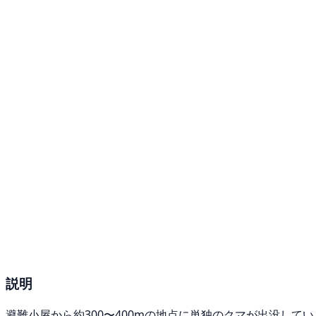
説明
避難小屋から約300〜400mの地点に単独のクマが出没して