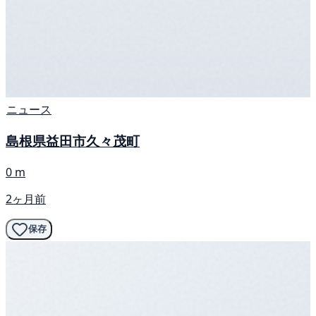
ニュース
島根県益田市久々茂町
0 m
2ヶ月前
保存