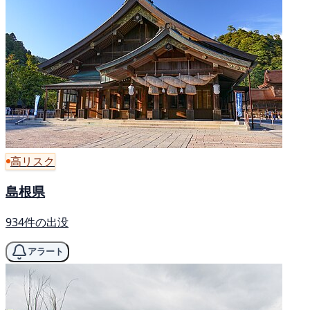
高リスク
島根県
934件の出没
アラート