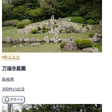
中リスク
万福寺庭園
島根県
300件の出没
アラート