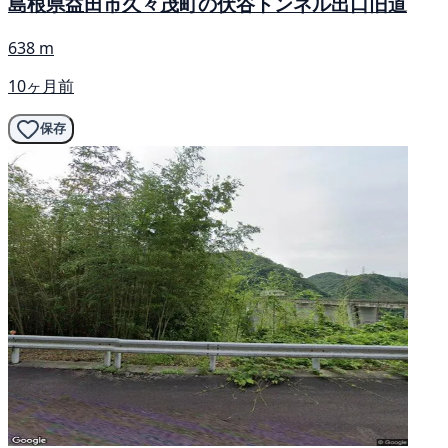
島根県益田市久々茂町の伏谷トンネル出口旧道
638 m
10ヶ月前
保存