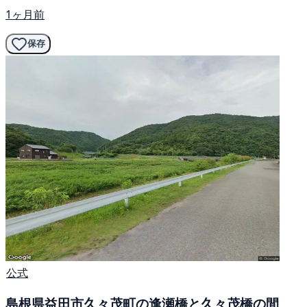
1ヶ月前
保存
公式
島根県益田市久々茂町の逢瀬橋と久々茂橋の間