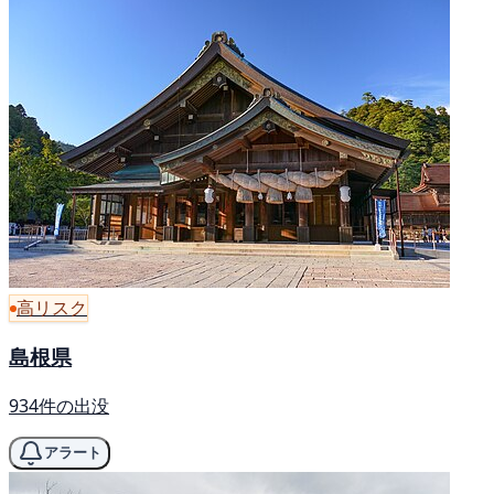
高リスク
島根県
934件の出没
アラート