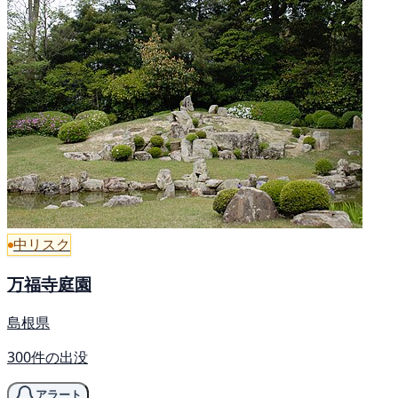
中リスク
万福寺庭園
島根県
300件の出没
アラート