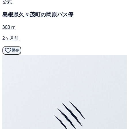
公式
島根県久々茂町の岡原バス停
303 m
2ヶ月前
保存