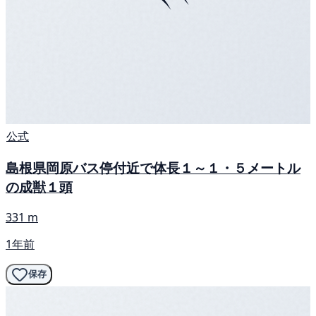
公式
島根県岡原バス停付近で体長１～１・５メートル
の成獣１頭
331 m
1年前
保存