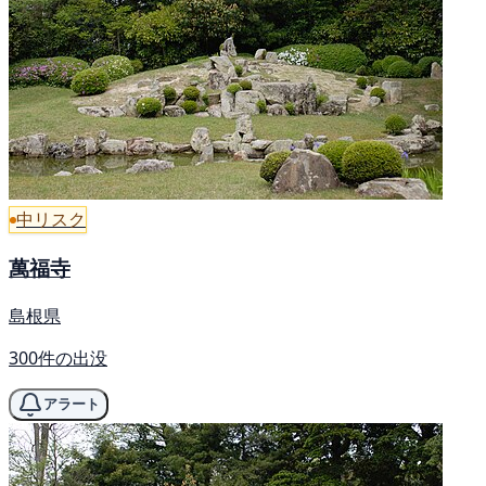
中リスク
萬福寺
島根県
300件の出没
アラート