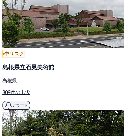
中リスク
島根県立石見美術館
島根県
309件の出没
アラート