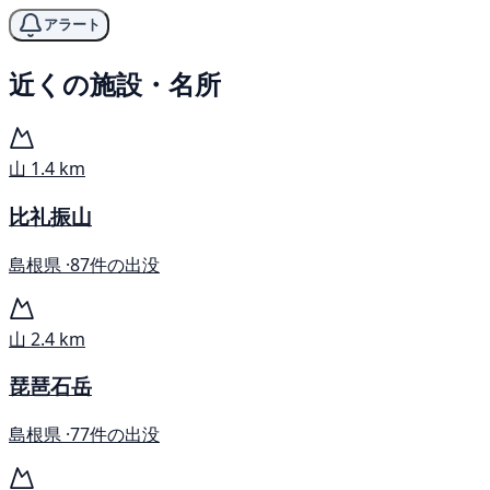
アラート
近くの施設・名所
山
1.4 km
比礼振山
島根県 ·
87件の出没
山
2.4 km
琵琶石岳
島根県 ·
77件の出没