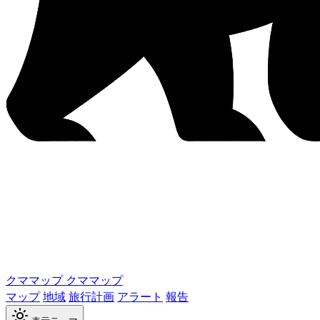
クママップ
クママップ
マップ
地域
旅行計画
アラート
報告