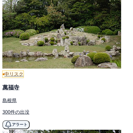
中リスク
萬福寺
島根県
300件の出没
アラート