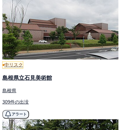
中リスク
島根県立石見美術館
島根県
309件の出没
アラート