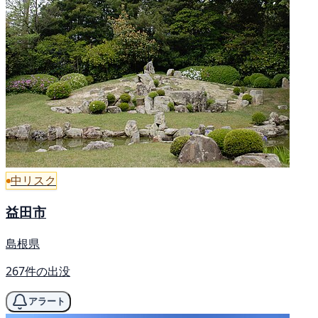
中リスク
益田市
島根県
267件の出没
アラート