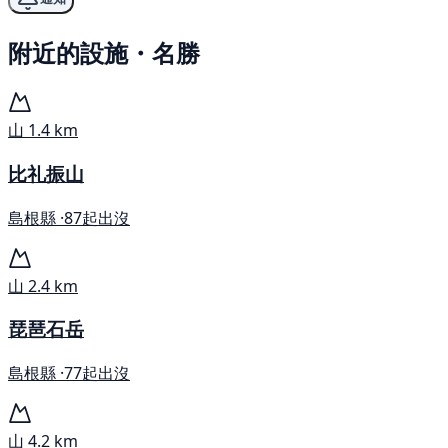
附近的設施・名勝
山
1.4 km
比礼振山
島根縣 ·
87起出沒
山
2.4 km
琵琶石岳
島根縣 ·
77起出沒
山
4.2 km