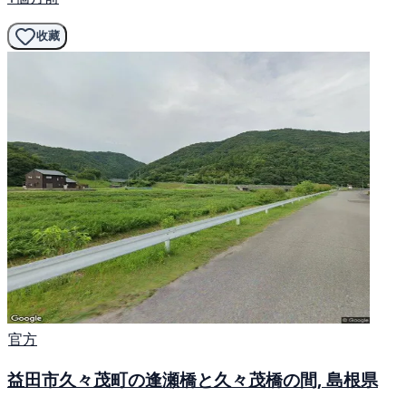
收藏
官方
益田市久々茂町の逢瀬橋と久々茂橋の間, 島根県