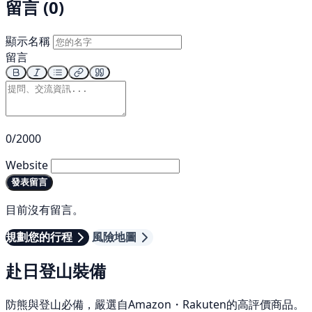
留言 (0)
顯示名稱
留言
0/2000
Website
發表留言
目前沒有留言。
規劃您的行程
風險地圖
赴日登山裝備
防熊與登山必備，嚴選自Amazon・Rakuten的高評價商品。