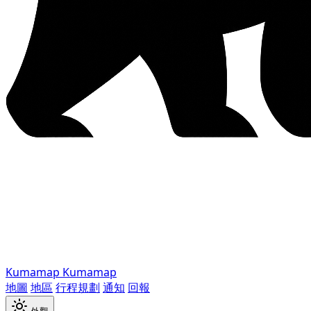
Kumamap
Kumamap
地圖
地區
行程規劃
通知
回報