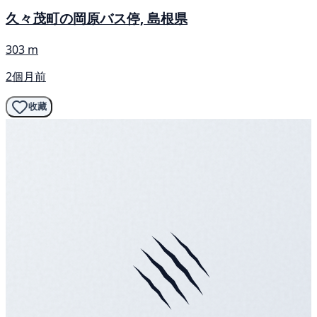
久々茂町の岡原バス停, 島根県
303 m
2個月前
收藏