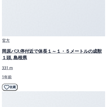
官方
岡原バス停付近で体長１～１・５メートルの成獣
１頭, 島根県
331 m
1年前
收藏