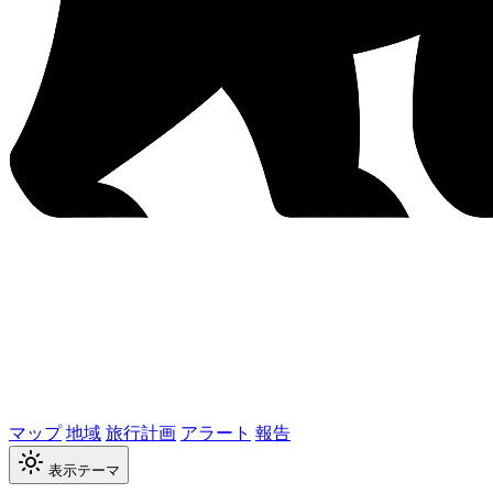
マップ
地域
旅行計画
アラート
報告
表示テーマ