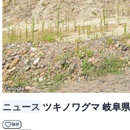
ニュース
ツキノワグマ
岐阜
保存