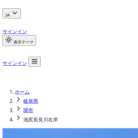
JA
サインイン
表示テーマ
サインイン
ホーム
岐阜県
関市
池尻長良川右岸