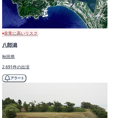
非常に高いリスク
八郎潟
秋田県
2,691件の出没
アラート