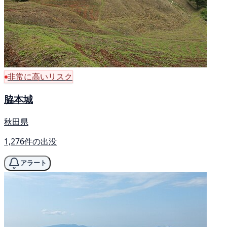
非常に高いリスク
脇本城
秋田県
1,276件の出没
アラート