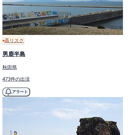
高リスク
男鹿半島
秋田県
473件の出没
アラート