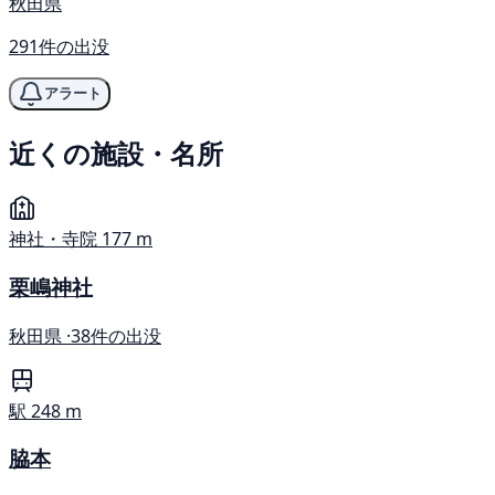
秋田県
291件の出没
アラート
近くの施設・名所
神社・寺院
177 m
栗嶋神社
秋田県 ·
38件の出没
駅
248 m
脇本