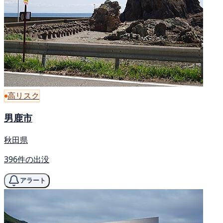
高リスク
男鹿市
秋田県
396件の出没
アラート