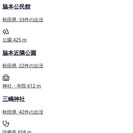
脇本公民館
秋田県 ·
33件の出没
公園
425 m
脇本近隣公園
秋田県 ·
22件の出没
神社・寺院
612 m
三嶋神社
秋田県 ·
42件の出没
診療所
658 m