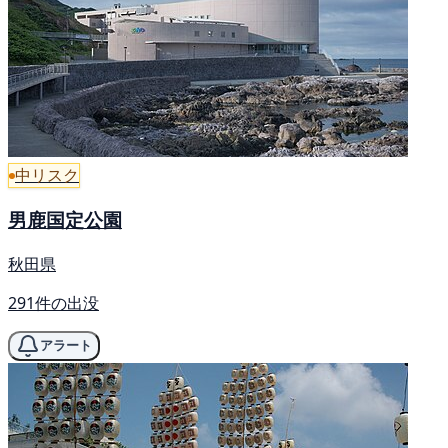
中リスク
男鹿国定公園
秋田県
291件の出没
アラート