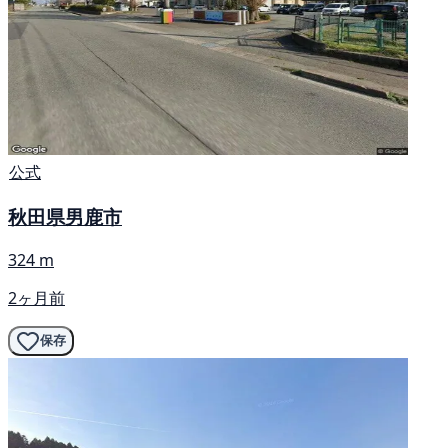
公式
秋田県男鹿市
324 m
2ヶ月前
保存