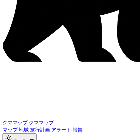
クママップ
クママップ
マップ
地域
旅行計画
アラート
報告