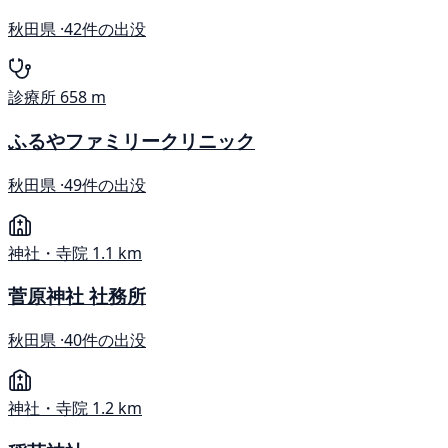
秋田県 ·
42件の出没
診療所
658 m
ふるやファミリークリニック
秋田県 ·
49件の出没
神社・寺院
1.1 km
菅原神社 社務所
秋田県 ·
40件の出没
神社・寺院
1.2 km