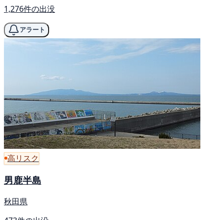
1,276件の出没
アラート
高リスク
男鹿半島
秋田県