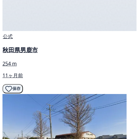
公式
秋田県男鹿市
254 m
11ヶ月前
保存