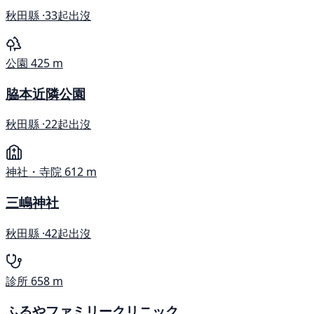
秋田縣 ·
33起出沒
公園
425 m
脇本近隣公園
秋田縣 ·
22起出沒
神社・寺院
612 m
三嶋神社
秋田縣 ·
42起出沒
診所
658 m
ふるやファミリークリニック