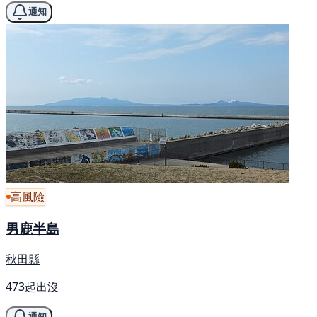
通知
高風險
男鹿半島
秋田縣
473起出沒
通知