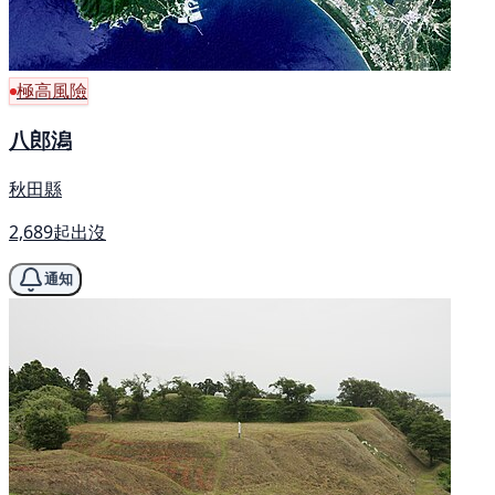
極高風險
八郎潟
秋田縣
2,689起出沒
通知