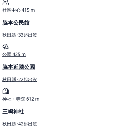
社區中心
415 m
脇本公民館
秋田縣 ·
33起出沒
公園
425 m
脇本近隣公園
秋田縣 ·
22起出沒
神社・寺院
612 m
三嶋神社
秋田縣 ·
42起出沒