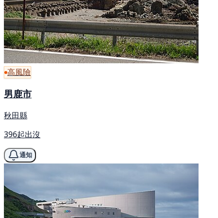
高風險
男鹿市
秋田縣
396起出沒
通知