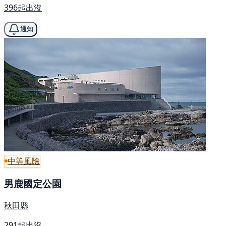
396起出沒
通知
中等風險
男鹿國定公園
秋田縣
291起出沒