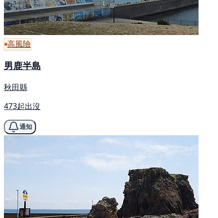
高風險
男鹿半島
秋田縣
473起出沒
通知