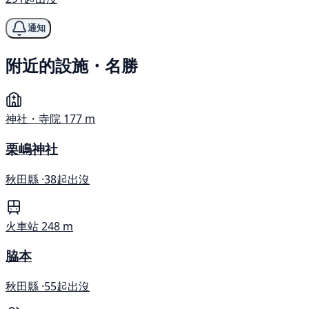
通知
附近的設施・名勝
神社・寺院
177 m
栗嶋神社
秋田縣 ·
38起出沒
火車站
248 m
脇本
秋田縣 ·
55起出沒