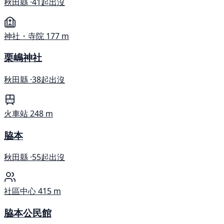
秋田縣 ·
41起出沒
神社・寺院
177 m
栗嶋神社
秋田縣 ·
38起出沒
火車站
248 m
脇本
秋田縣 ·
55起出沒
社區中心
415 m
脇本公民館