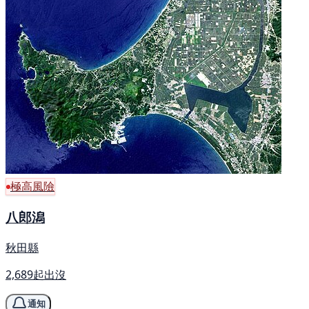
極高風險
八郎潟
秋田縣
2,689起出沒
通知