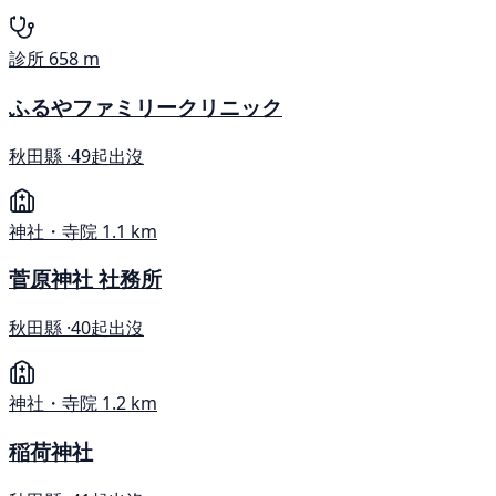
診所
658 m
ふるやファミリークリニック
秋田縣 ·
49起出沒
神社・寺院
1.1 km
菅原神社 社務所
秋田縣 ·
40起出沒
神社・寺院
1.2 km
稲荷神社