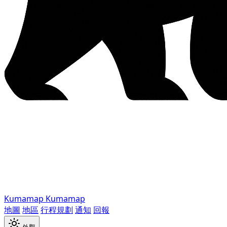
Kumamap
Kumamap
地圖
地區
行程規劃
通知
回報