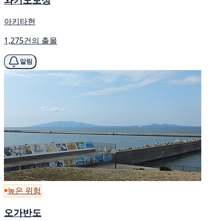
아키타현
1,275건의 출몰
알림
높은 위험
오가반도