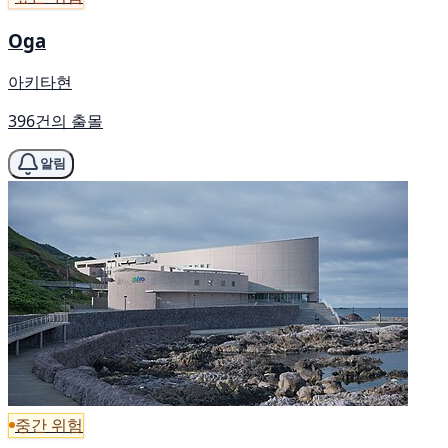
Oga
아키타현
396건의 출몰
알림
중간 위험