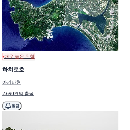
매우 높은 위험
하치로호
아키타현
2,690건의 출몰
알림