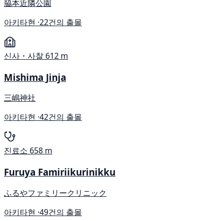
脇本近隣公園
아키타현 ·
22건의 출몰
신사・사찰
612 m
Mishima Jinja
三嶋神社
아키타현 ·
42건의 출몰
진료소
658 m
Furuya Famiriikurinikku
ふるやファミリークリニック
아키타현 ·
49건의 출몰