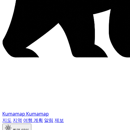
Kumamap
Kumamap
지도
지역
여행 계획
알림
제보