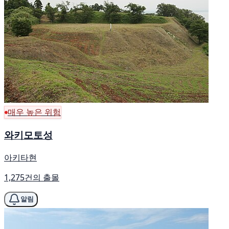
매우 높은 위험
와키모토성
아키타현
1,275건의 출몰
알림