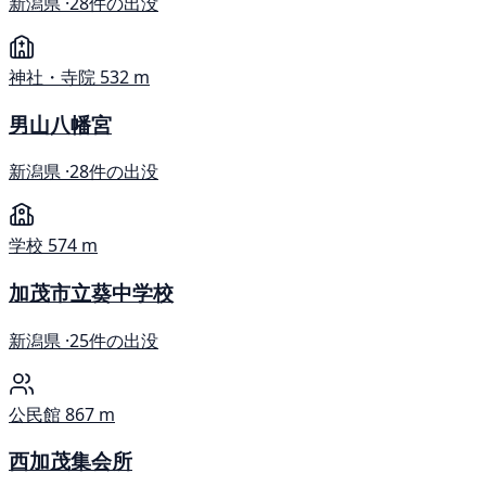
新潟県 ·
28件の出没
神社・寺院
532 m
男山八幡宮
新潟県 ·
28件の出没
学校
574 m
加茂市立葵中学校
新潟県 ·
25件の出没
公民館
867 m
西加茂集会所