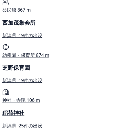
公民館
867 m
西加茂集会所
新潟県 ·
19件の出没
幼稚園・保育所
874 m
芝野保育園
新潟県 ·
19件の出没
神社・寺院
106 m
稲荷神社
新潟県 ·
25件の出没