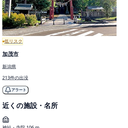
低リスク
加茂市
新潟県
213件の出没
アラート
近くの施設・名所
神社・寺院
106 m