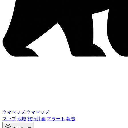
クママップ
クママップ
マップ
地域
旅行計画
アラート
報告