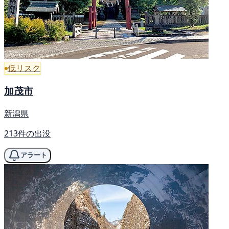
低リスク
加茂市
新潟県
213件の出没
アラート