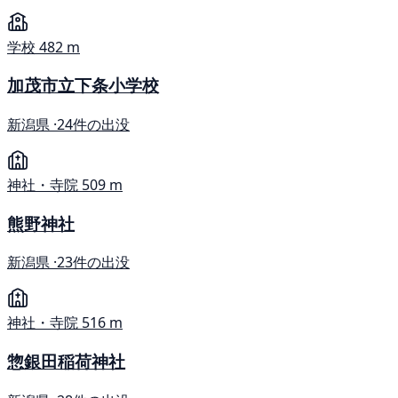
学校
482 m
加茂市立下条小学校
新潟県 ·
24件の出没
神社・寺院
509 m
熊野神社
新潟県 ·
23件の出没
神社・寺院
516 m
惣銀田稲荷神社