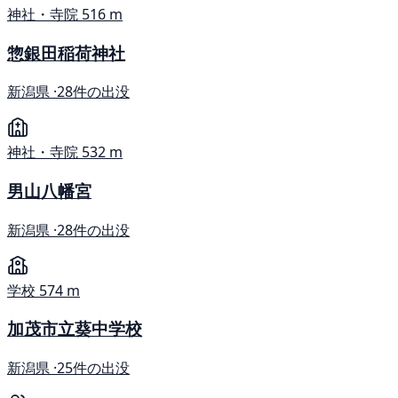
神社・寺院
516 m
惣銀田稲荷神社
新潟県 ·
28件の出没
神社・寺院
532 m
男山八幡宮
新潟県 ·
28件の出没
学校
574 m
加茂市立葵中学校
新潟県 ·
25件の出没