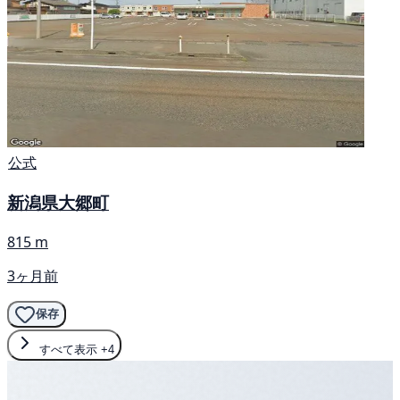
公式
新潟県大郷町
815 m
3ヶ月前
保存
すべて表示
+4