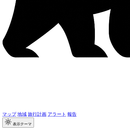
マップ
地域
旅行計画
アラート
報告
表示テーマ