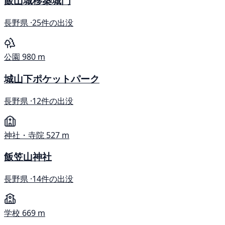
飯山城移築城門
長野県 ·
25件の出没
公園
980 m
城山下ポケットパーク
長野県 ·
12件の出没
神社・寺院
527 m
飯笠山神社
長野県 ·
14件の出没
学校
669 m