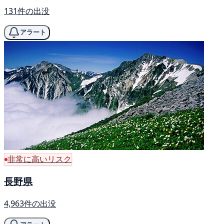
131件の出没
アラート
非常に高いリスク
長野県
4,963件の出没