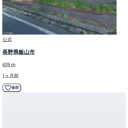
公式
長野県飯山市
439 m
1ヶ月前
保存