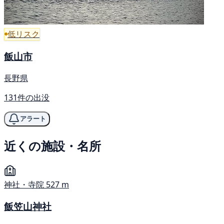
低リスク
飯山市
長野県
131件の出没
アラート
近くの施設・名所
神社・寺院
527 m
飯笠山神社