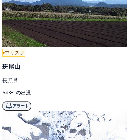
中リスク
斑尾山
長野県
643件の出没
アラート