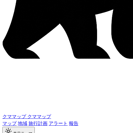
クママップ
クママップ
マップ
地域
旅行計画
アラート
報告