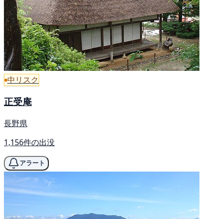
中リスク
正受庵
長野県
1,156件の出没
アラート