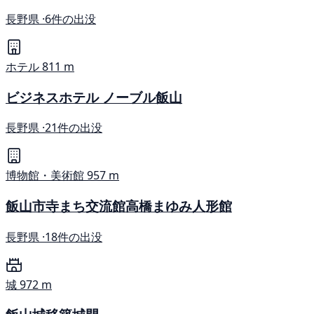
長野県 ·
6件の出没
ホテル
811 m
ビジネスホテル ノーブル飯山
長野県 ·
21件の出没
博物館・美術館
957 m
飯山市寺まち交流館高橋まゆみ人形館
長野県 ·
18件の出没
城
972 m