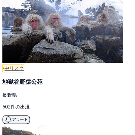
中リスク
地獄谷野猿公苑
長野県
602件の出没
アラート