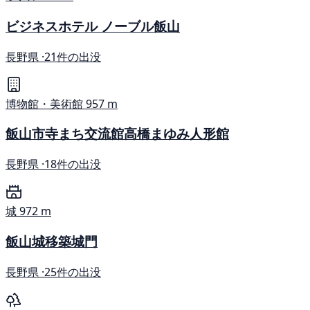
ビジネスホテル ノーブル飯山
長野県 ·
21件の出没
博物館・美術館
957 m
飯山市寺まち交流館高橋まゆみ人形館
長野県 ·
18件の出没
城
972 m
飯山城移築城門
長野県 ·
25件の出没