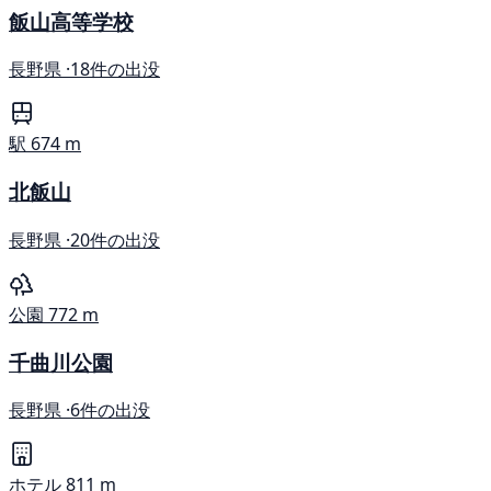
飯山高等学校
長野県 ·
18件の出没
駅
674 m
北飯山
長野県 ·
20件の出没
公園
772 m
千曲川公園
長野県 ·
6件の出没
ホテル
811 m