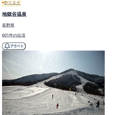
中リスク
地獄谷温泉
長野県
601件の出没
アラート