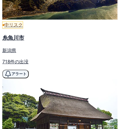
中リスク
糸魚川市
新潟県
718件の出没
アラート