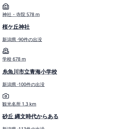
神社・寺院
578 m
桜ケ丘神社
新潟県 ·
90件の出没
学校
678 m
糸魚川市立青海小学校
新潟県 ·
100件の出没
観光名所
1.3 km
砂丘 縄文時代からある