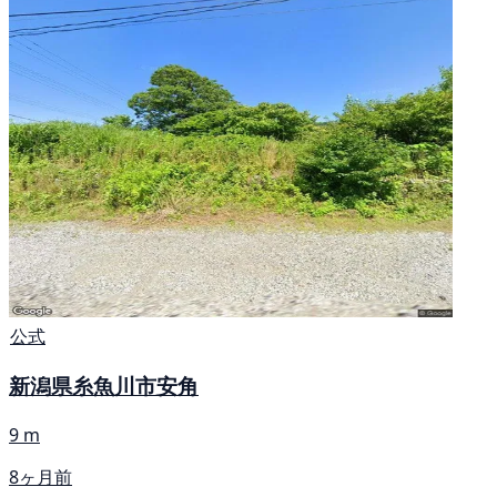
公式
新潟県糸魚川市安角
9 m
8ヶ月前