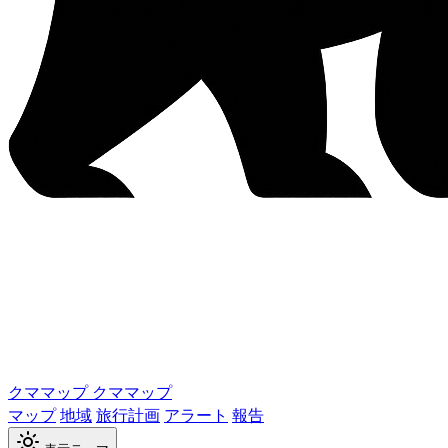
クママップ
クママップ
マップ
地域
旅行計画
アラート
報告