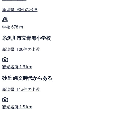
新潟県 ·
90件の出没
学校
678 m
糸魚川市立青海小学校
新潟県 ·
100件の出没
観光名所
1.3 km
砂丘 縄文時代からある
新潟県 ·
113件の出没
観光名所
1.5 km