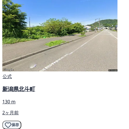
公式
新潟県北斗町
130 m
2ヶ月前
保存