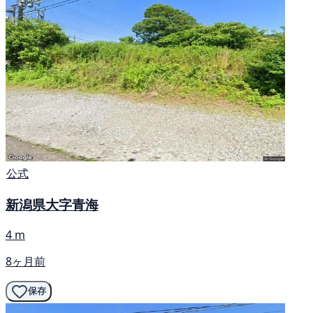
公式
新潟県大字青海
4 m
8ヶ月前
保存