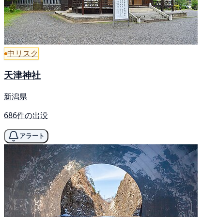
中リスク
天津神社
新潟県
686件の出没
アラート