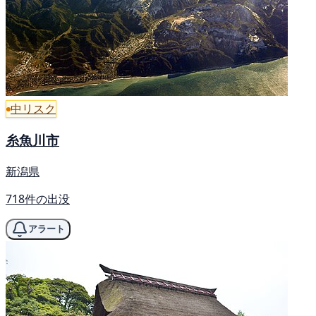
中リスク
糸魚川市
新潟県
718件の出没
アラート