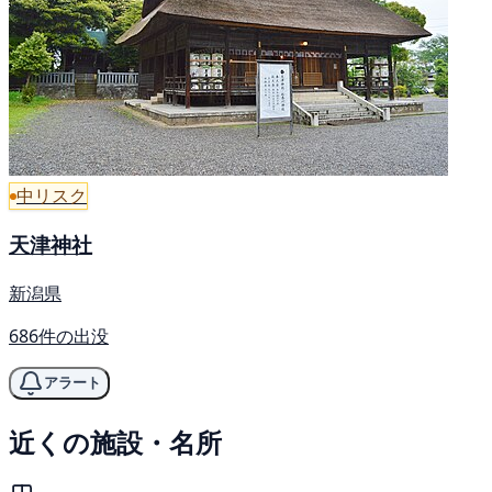
中リスク
天津神社
新潟県
686件の出没
アラート
近くの施設・名所