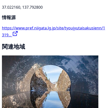
37.022160, 137.792800
情報源
https://www.pref.niigata.lg.jp/site/tyoujyutaisakusienn/1
319...
関連地域