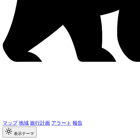
マップ
地域
旅行計画
アラート
報告
表示テーマ