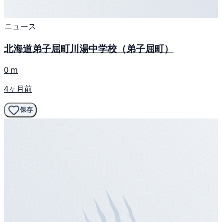
ニュース
北海道弟子屈町川湯中学校（弟子屈町）
0 m
4ヶ月前
保存