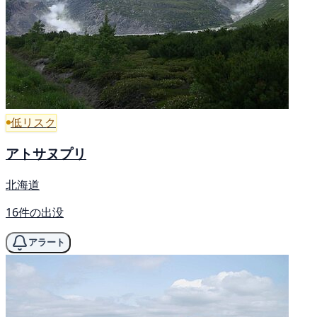
低リスク
アトサヌプリ
北海道
16件の出没
アラート