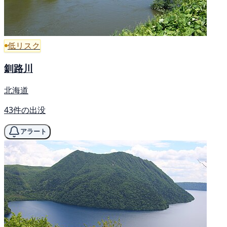
低リスク
釧路川
北海道
43件の出没
アラート