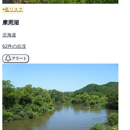
低リスク
摩周湖
北海道
62件の出没
アラート