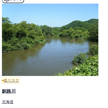
低リスク
釧路川
北海道