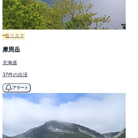
低リスク
摩周岳
北海道
37件の出没
アラート