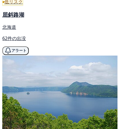
低リスク
屈斜路湖
北海道
62件の出没
アラート