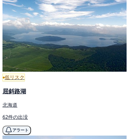
低リスク
屈斜路湖
北海道
62件の出没
アラート