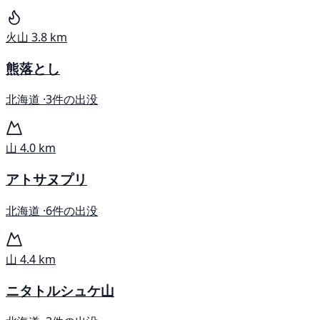
火山
3.8 km
熊落とし
北海道 ·
3件の出没
山
4.0 km
アトサヌプリ
北海道 ·
6件の出没
山
4.4 km
ニタトルシュケ山