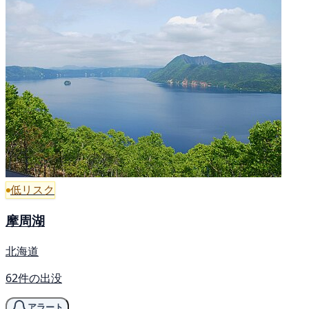
低リスク
摩周湖
北海道
62件の出没
アラート