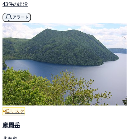
43件の出没
アラート
低リスク
摩周岳
北海道