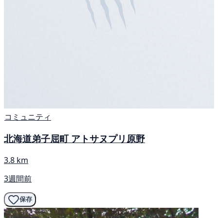
コミュニティ
北海道弟子屈町 アトサヌプリ原野
3.8 km
3週間前
保存