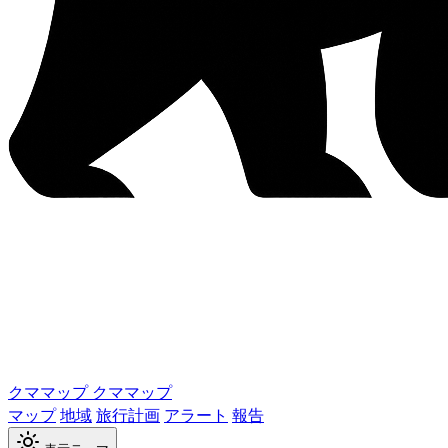
クママップ
クママップ
マップ
地域
旅行計画
アラート
報告