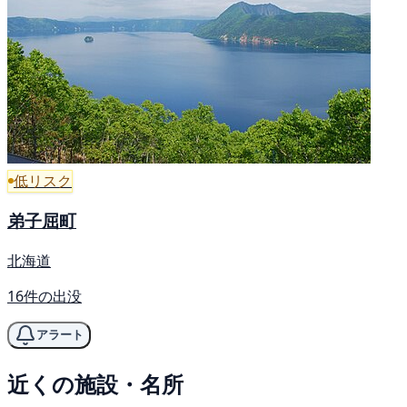
低リスク
弟子屈町
北海道
16件の出没
アラート
近くの施設・名所