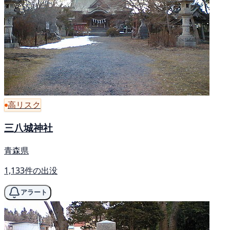
高リスク
三八城神社
青森県
1,133件の出没
アラート