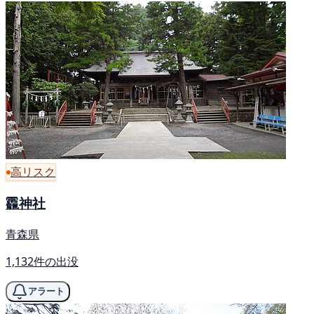
高リスク
龗神社
青森県
1,132件の出没
アラート