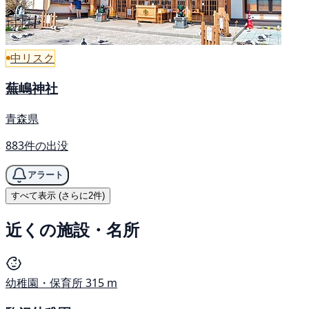
中リスク
蕪嶋神社
青森県
883件の出没
アラート
すべて表示 (さらに2件)
近くの施設・名所
幼稚園・保育所
315 m