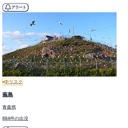
アラート
中リスク
蕪島
青森県
884件の出没