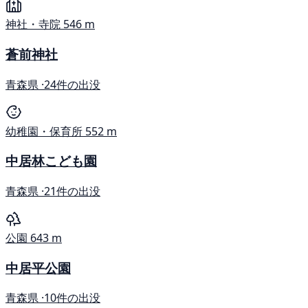
神社・寺院
546 m
蒼前神社
青森県 ·
24件の出没
幼稚園・保育所
552 m
中居林こども園
青森県 ·
21件の出没
公園
643 m
中居平公園
青森県 ·
10件の出没