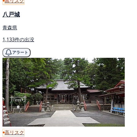
高リスク
八戸城
青森県
1,133件の出没
アラート
高リスク