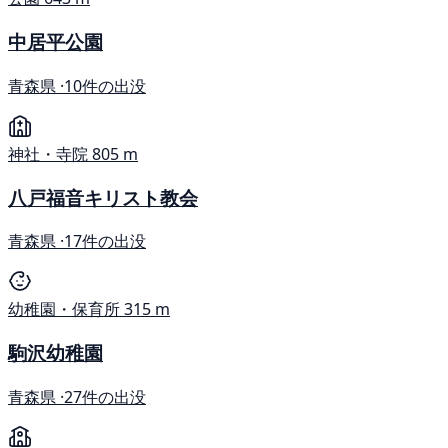
中居平公園
青森県 ·
10件の出没
神社・寺院
805 m
八戸福音キリスト教会
青森県 ·
17件の出没
幼稚園・保育所
315 m
駒沢幼稚園
青森県 ·
27件の出没