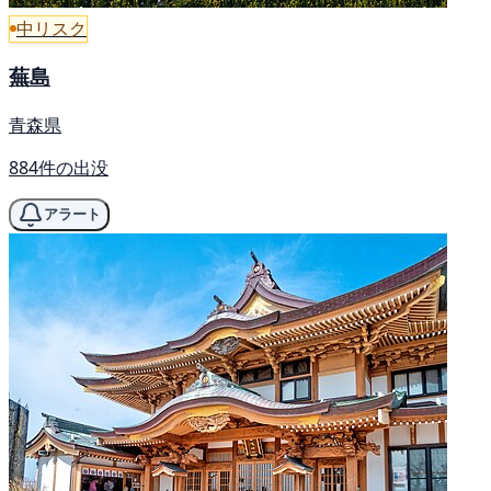
中リスク
蕪島
青森県
884件の出没
アラート