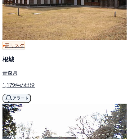
高リスク
根城
青森県
1,179件の出没
アラート