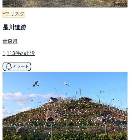
中リスク
是川遺跡
青森県
1,113件の出没
アラート