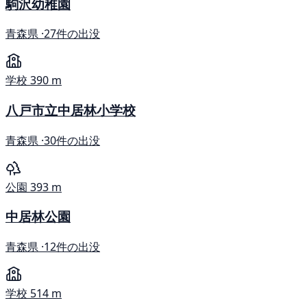
駒沢幼稚園
青森県 ·
27件の出没
学校
390 m
八戸市立中居林小学校
青森県 ·
30件の出没
公園
393 m
中居林公園
青森県 ·
12件の出没
学校
514 m