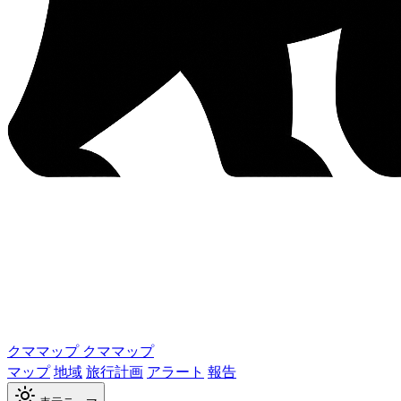
クママップ
クママップ
マップ
地域
旅行計画
アラート
報告