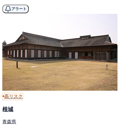
アラート
高リスク
根城
青森県