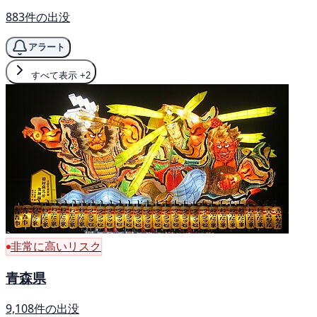
883件の出没
アラート
すべて表示
+2
非常に高いリスク
青森県
9,108件の出没