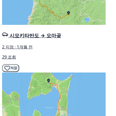
시모키타반도 → 오마곶
2 지점 · 1개월 전
29 조회
저장