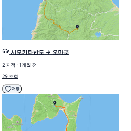
시모키타반도 → 오마곶
2 지점 · 1개월 전
29 조회
저장