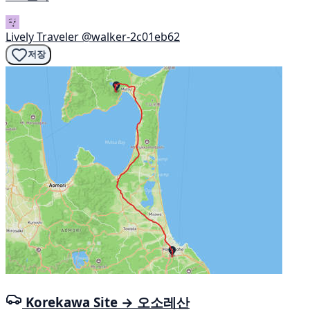
Lively Traveler
@walker-2c01eb62
저장
Korekawa Site → 오소레산