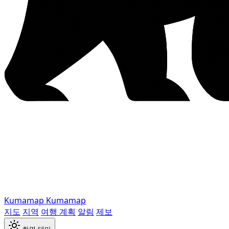
Kumamap
Kumamap
지도
지역
여행 계획
알림
제보