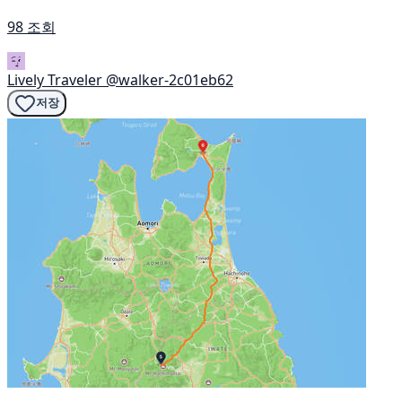
98 조회
Lively Traveler
@walker-2c01eb62
저장