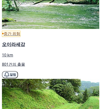
중간 위험
오이라세강
10 km
801건의 출몰
알림