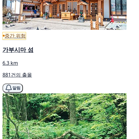
중간 위험
가부시마 섬
6.3 km
881건의 출몰
알림