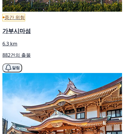
중간 위험
가부시마섬
6.3 km
882건의 출몰
알림