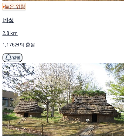
높은 위험
네성
2.8 km
1,176건의 출몰
알림