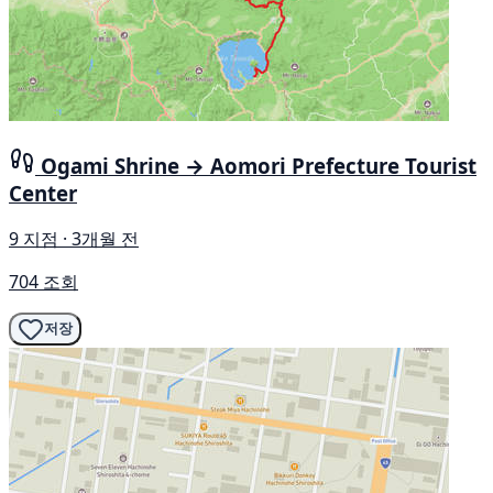
Ogami Shrine → Aomori Prefecture Tourist
Center
9 지점 · 3개월 전
704 조회
저장