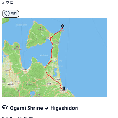
3 조회
저장
Ogami Shrine → Higashidori