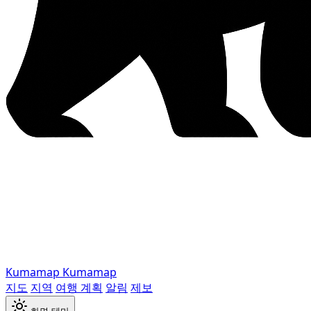
Kumamap
Kumamap
지도
지역
여행 계획
알림
제보