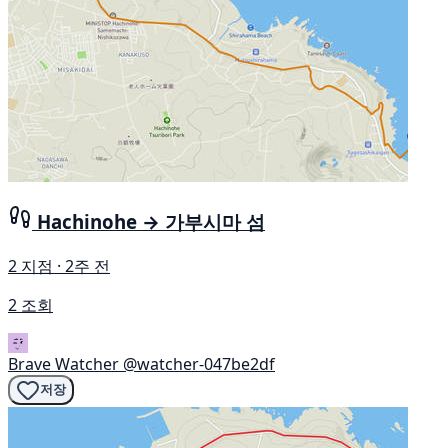
Hachinohe → 가부시마 섬
2 지점 · 2주 전
2 조회
Brave Watcher
@watcher-047be2df
저장