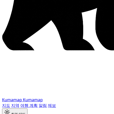
Kumamap
Kumamap
지도
지역
여행 계획
알림
제보