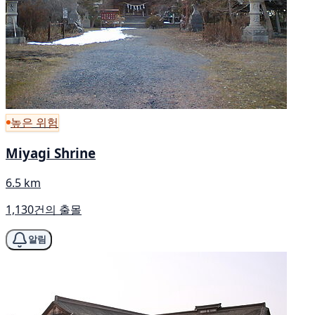
높은 위험
Miyagi Shrine
6.5 km
1,130건의 출몰
알림