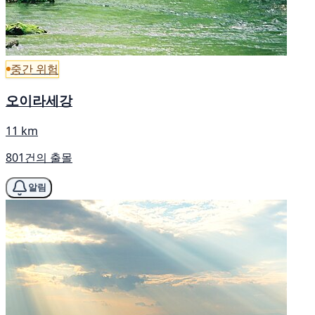
중간 위험
오이라세강
11 km
801건의 출몰
알림