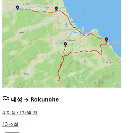
네성 → Rokunohe
4 지점 · 1개월 전
13 조회