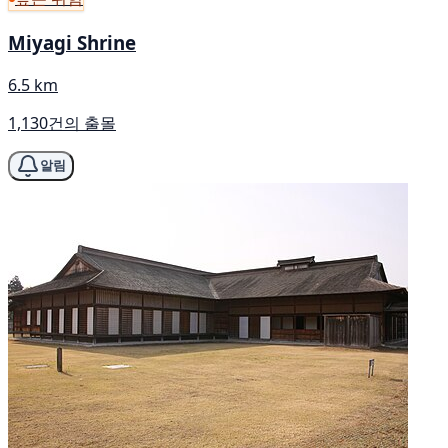
Miyagi Shrine
6.5 km
1,130건의 출몰
알림