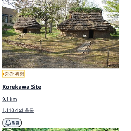
중간 위험
Korekawa Site
9.1 km
1,110건의 출몰
알림