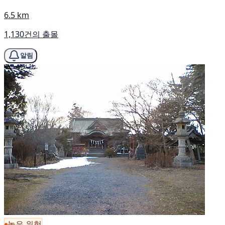
6.5 km
1,130건의 출몰
알림
높은 위험