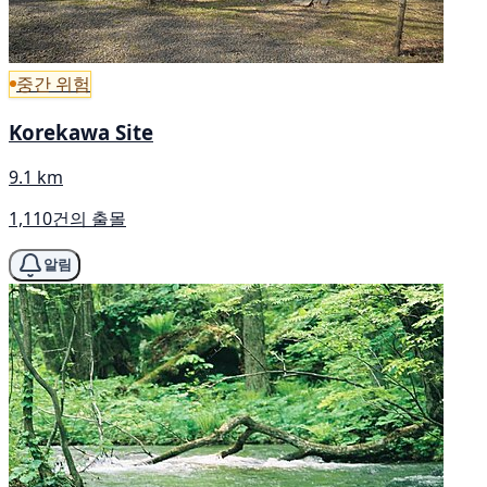
중간 위험
Korekawa Site
9.1 km
1,110건의 출몰
알림