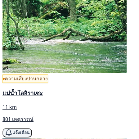
ความเสี่ยงปานกลาง
แม่น้ำโออิราเซะ
11 km
801 เหตุการณ์
แจ้งเตือน