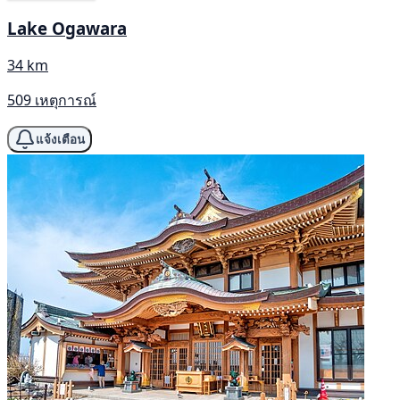
Lake Ogawara
34 km
509 เหตุการณ์
แจ้งเตือน