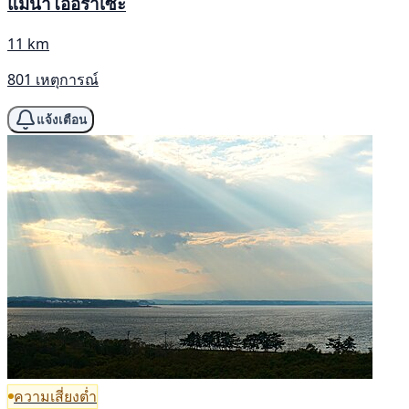
แม่น้ำโออิราเซะ
11 km
801 เหตุการณ์
แจ้งเตือน
ความเสี่ยงต่ำ