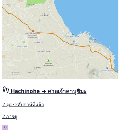
Hachinohe → ศาลเจ้าคาบูชิมะ
2 จุด · 2สัปดาห์ที่แล้ว
2 การดู