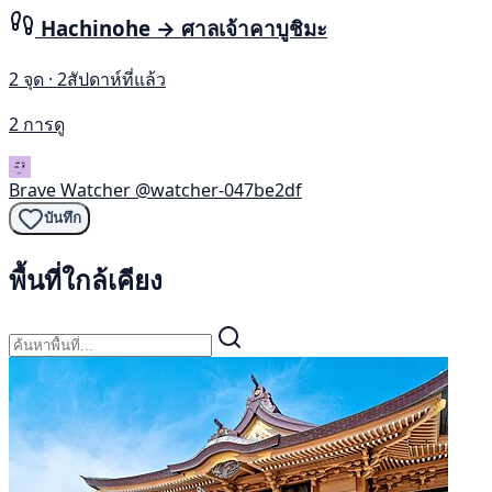
Hachinohe → ศาลเจ้าคาบูชิมะ
2 จุด · 2สัปดาห์ที่แล้ว
2 การดู
Brave Watcher
@watcher-047be2df
บันทึก
พื้นที่ใกล้เคียง