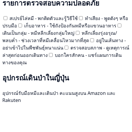
รายการตรวจสอบความปลอดภัย
สเปรย์ไล่หมี - พกติดตัวและรู้วิธีใช้
ทำเสียง - พูดดังๆ หรือ
ปรบมือ
เก็บอาหาร - ใช้ถังป้องกันหมีหรือแขวนอาหาร
เดินเป็นกลุ่ม - หมีหลีกเลี่ยงกลุ่มใหญ่
หลีกเลี่ยงรุ่งอรุณ/
พลบค่ำ - ช่วงเวลาที่หมีเคลื่อนไหวมากที่สุด
อยู่ในเส้นทาง -
อย่าเข้าไปในพืชพันธุ์หนาแน่น
ตรวจสอบสภาพ - ดูเหตุการณ์
ล่าสุดก่อนออกเดินทาง
บอกใครสักคน - แชร์แผนการเดิน
ทางของคุณ
อุปกรณ์เดินป่าในญี่ปุ่น
อุปกรณ์รับมือหมีและเดินป่า คะแนนสูงบน Amazon และ
Rakuten