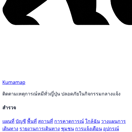
Kumamap
ติดตามเหตุการณ์หมีทั่วญี่ปุ่น ปลอดภัยในกิจกรรมกลางแจ้ง
สำรวจ
แผนที่
บัญชี
พื้นที่
สถานที่
การคาดการณ์
ใกล้ฉัน
วางแผนการ
เดินทาง
รายงานการเดินทาง
ชุมชน
การแจ้งเตือน
อุปกรณ์