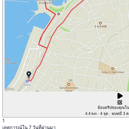
3D
ย้อนทริปของคุณใ
4.4 km
· 4 จุด
· พบหมี 3 คร
1
เหตุการณ์ใน 7 วันที่ผ่านมา