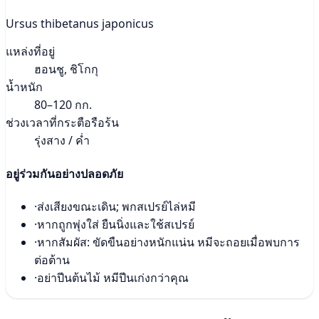
Ursus thibetanus japonicus
แหล่งที่อยู่
ฮอนชู, ชิโกกุ
น้ำหนัก
80–120 กก.
ช่วงเวลาที่กระตือรือร้น
รุ่งสาง / ค่ำ
อยู่ร่วมกันอย่างปลอดภัย
·
ส่งเสียงขณะเดิน; พกสเปรย์ไล่หมี
·
หากถูกพุ่งใส่ ยืนนิ่งและใช้สเปรย์
·
หากสัมผัส: ขัดขืนอย่างหนักแน่น หมีจะถอยเมื่อพบการ
ต่อต้าน
·
อย่าปีนต้นไม้ หมีปีนเก่งกว่าคุณ