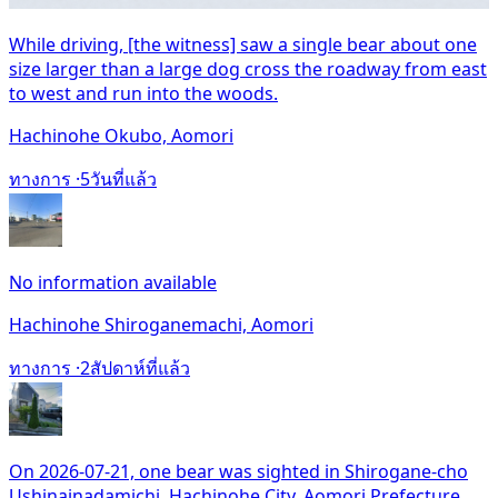
While driving, [the witness] saw a single bear about one
size larger than a large dog cross the roadway from east
to west and run into the woods.
Hachinohe Okubo, Aomori
ทางการ ·
5วันที่แล้ว
No information available
Hachinohe Shiroganemachi, Aomori
ทางการ ·
2สัปดาห์ที่แล้ว
On 2026-07-21, one bear was sighted in Shirogane-cho
Ushinainadamichi, Hachinohe City, Aomori Prefecture.