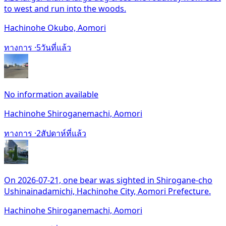
to west and run into the woods.
Hachinohe Okubo, Aomori
ทางการ ·
5วันที่แล้ว
No information available
Hachinohe Shiroganemachi, Aomori
ทางการ ·
2สัปดาห์ที่แล้ว
On 2026-07-21, one bear was sighted in Shirogane-cho
Ushinainadamichi, Hachinohe City, Aomori Prefecture.
Hachinohe Shiroganemachi, Aomori