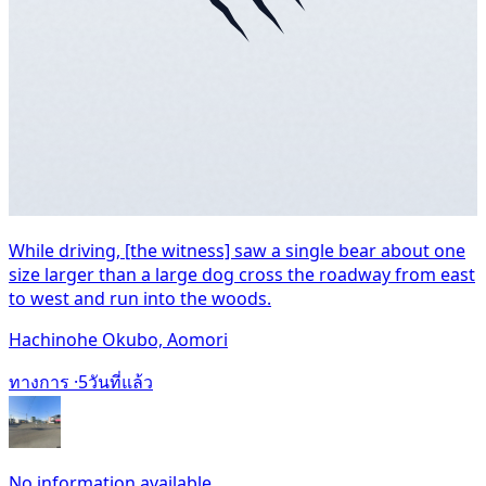
While driving, [the witness] saw a single bear about one
size larger than a large dog cross the roadway from east
to west and run into the woods.
Hachinohe Okubo, Aomori
ทางการ ·
5วันที่แล้ว
No information available