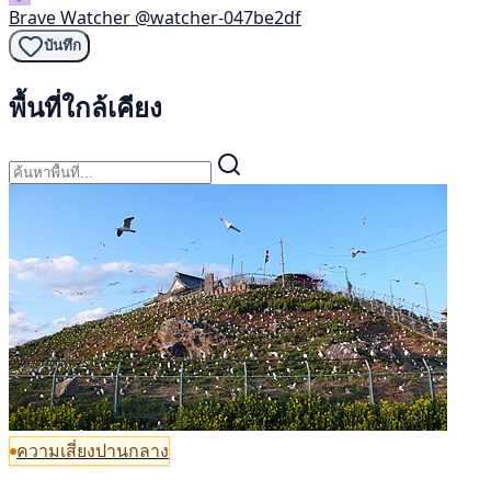
Brave Watcher
@watcher-047be2df
บันทึก
พื้นที่ใกล้เคียง
ความเสี่ยงปานกลาง