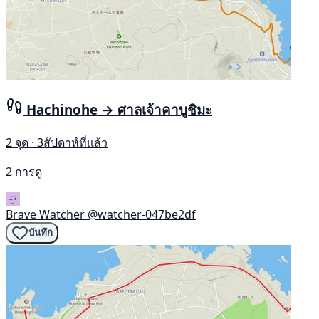
Hachinohe → ศาลเจ้าคาบูชิมะ
2 จุด · 3สัปดาห์ที่แล้ว
2 การดู
Brave Watcher
@watcher-047be2df
บันทึก