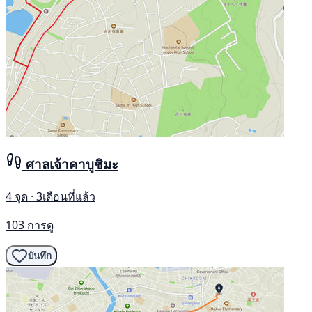
ศาลเจ้าคาบูชิมะ
4 จุด · 3เดือนที่แล้ว
103 การดู
บันทึก