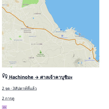
Hachinohe → ศาลเจ้าคาบูชิมะ
2 จุด · 3สัปดาห์ที่แล้ว
2 การดู