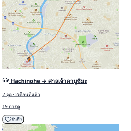
Hachinohe → ศาลเจ้าคาบูชิมะ
2 จุด · 2เดือนที่แล้ว
19 การดู
บันทึก