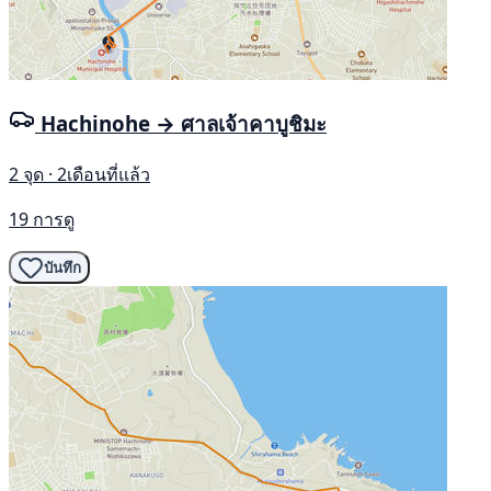
Hachinohe → ศาลเจ้าคาบูชิมะ
2 จุด · 2เดือนที่แล้ว
19 การดู
บันทึก