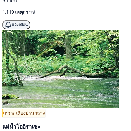
9.1 km
1,119 เหตุการณ์
แจ้งเตือน
ความเสี่ยงปานกลาง
แม่น้ำโออิราเซะ