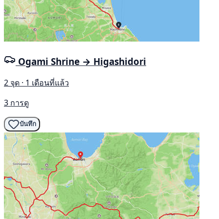
Ogami Shrine → Higashidori
2 จุด · 1 เดือนที่แล้ว
3 การดู
บันทึก