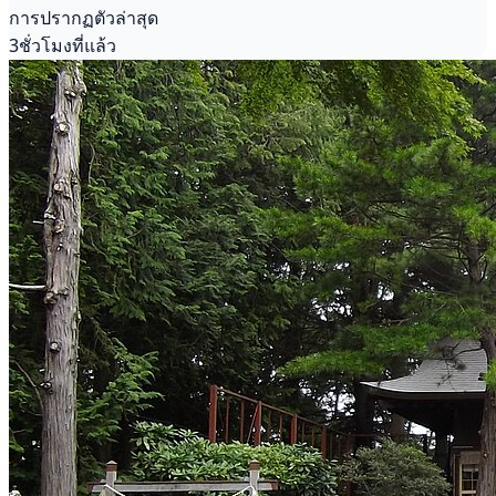
การปรากฏตัวล่าสุด
3ชั่วโมงที่แล้ว