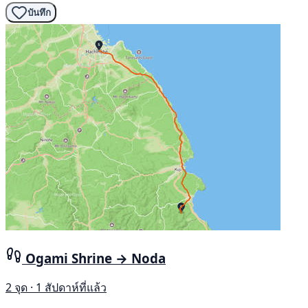
บันทึก
Ogami Shrine → Noda
2 จุด · 1 สัปดาห์ที่แล้ว