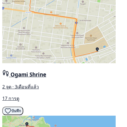
Ogami Shrine
2 จุด · 3เดือนที่แล้ว
17 การดู
บันทึก