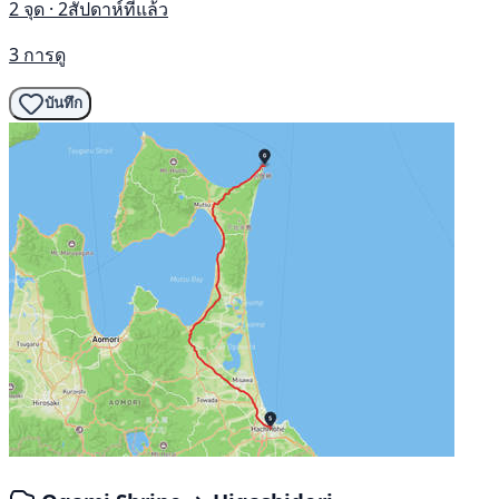
2 จุด · 2สัปดาห์ที่แล้ว
3 การดู
บันทึก