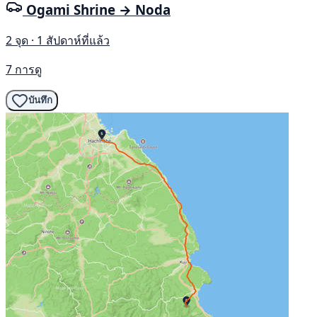
Ogami Shrine → Noda
2 จุด · 1 สัปดาห์ที่แล้ว
7 การดู
บันทึก