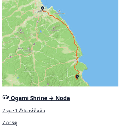
Ogami Shrine → Noda
2 จุด · 1 สัปดาห์ที่แล้ว
7 การดู