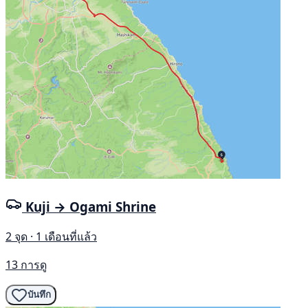
Kuji → Ogami Shrine
2 จุด · 1 เดือนที่แล้ว
13 การดู
บันทึก