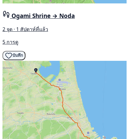
Ogami Shrine → Noda
2 จุด · 1 สัปดาห์ที่แล้ว
5 การดู
บันทึก