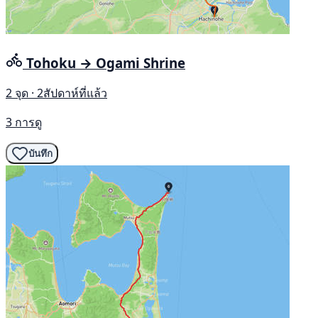
Tohoku → Ogami Shrine
2 จุด · 2สัปดาห์ที่แล้ว
3 การดู
บันทึก