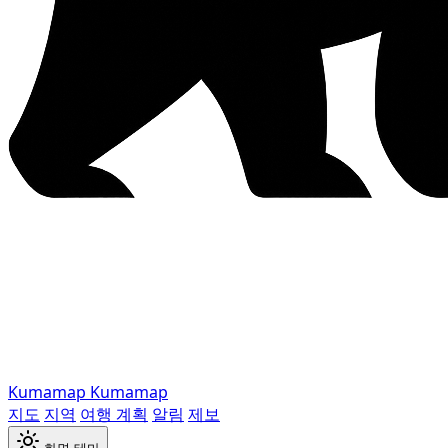
Kumamap
Kumamap
지도
지역
여행 계획
알림
제보