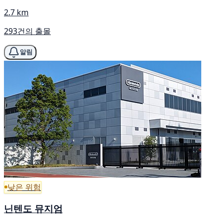
2.7 km
293건의 출몰
알림
낮은 위험
닌텐도 뮤지엄