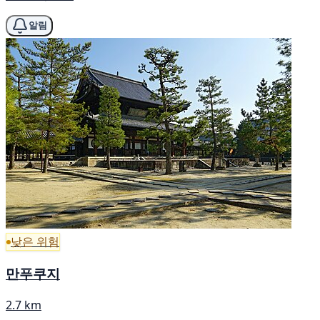
알림
낮은 위험
만푸쿠지
2.7 km