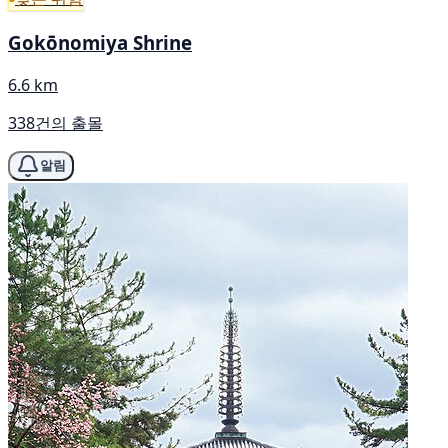
Gokōnomiya Shrine
6.6 km
338건의 출몰
알림