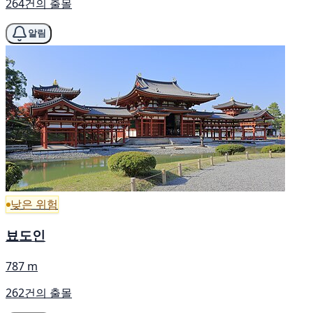
264건의 출몰
알림
낮은 위험
뵤도인
787 m
262건의 출몰