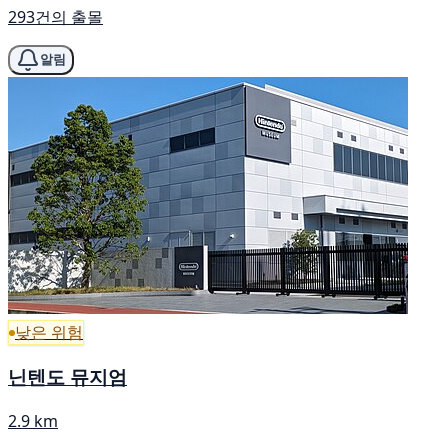
293건의 출몰
알림
낮은 위험
닌텐도 뮤지엄
2.9 km