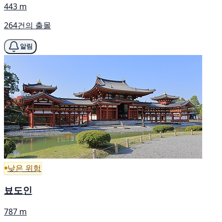
443 m
264건의 출몰
알림
낮은 위험
뵤도인
787 m