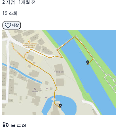
2 지점 · 1개월 전
19 조회
저장
뵤도인