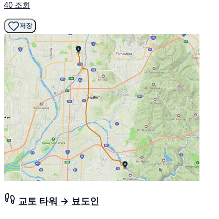
40 조회
저장
교토 타워 → 뵤도인