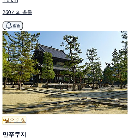
1.6 km
260건의 출몰
알림
낮은 위험
만푸쿠지