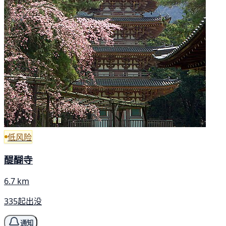
低风险
醍醐寺
6.7 km
335起出没
通知