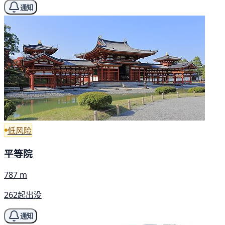
通知
低风险
平等院
787 m
262起出没
通知