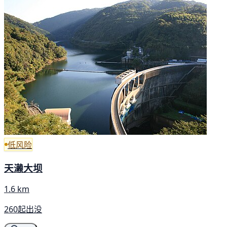
低风险
天濑大坝
1.6 km
260起出没