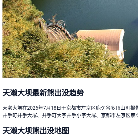
天濑大坝最新熊出没趋势
天濑大坝在2026年7月18日于京都市左京区鹿ケ谷多頂山町
井手町井手大塚、井手町大字井手小字大塚、京都市左京区鹿ケ
天濑大坝熊出没地图