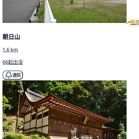
低
朝日山
1.6 km
66起出没
通知