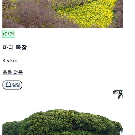
안전
마더 목장
3.5 km
출몰 없음
알림