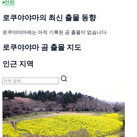
안전
로쿠야야마의 최신 출몰 동향
로쿠야야마에는 아직 기록된 곰 출몰이 없습니다.
로쿠야야마 곰 출몰 지도
인근 지역