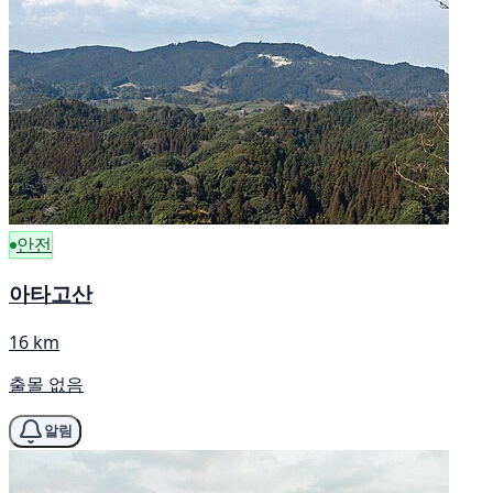
안전
아타고산
16 km
출몰 없음
알림