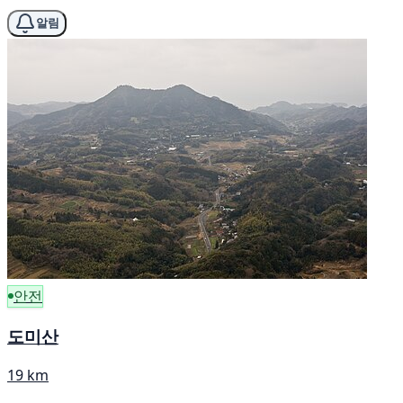
알림
안전
도미산
19 km