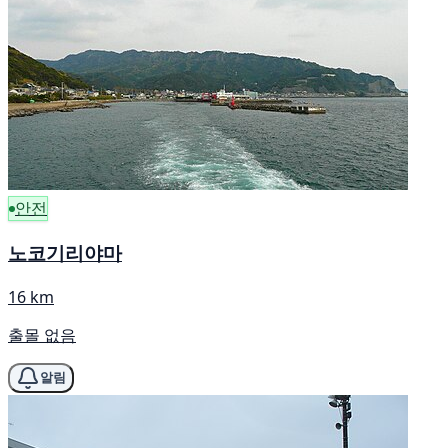
안전
노코기리야마
16 km
출몰 없음
알림