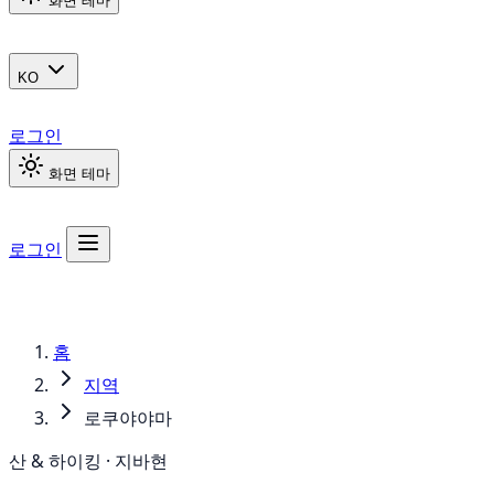
화면 테마
KO
로그인
화면 테마
로그인
홈
지역
로쿠야야마
산 & 하이킹 · 지바현