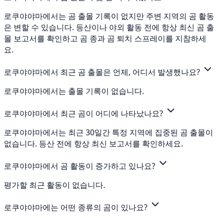
로쿠야야마에서는 곰 출몰 기록이 없지만 주변 지역의 곰 활동
은 변할 수 있습니다. 등산이나 야외 활동 전에 항상 최신 곰 출
몰 보고서를 확인하고 곰 종과 곰 퇴치 스프레이를 지참하세
요.
로쿠야야마에서 최근 곰 출몰은 언제, 어디서 발생했나요?
로쿠야야마에서는 출몰 기록이 없습니다.
로쿠야야마에서 최근 곰이 어디에 나타났나요?
로쿠야야마에서는 최근 30일간 특정 지역에 집중된 곰 출몰이
없습니다. 등산 전에 항상 최신 보고서를 확인하세요.
로쿠야야마에서 곰 활동이 증가하고 있나요?
평가할 최근 활동이 없습니다.
로쿠야야마에는 어떤 종류의 곰이 있나요?