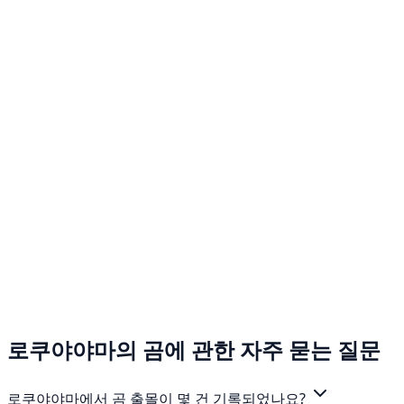
로쿠야야마의 곰에 관한 자주 묻는 질문
로쿠야야마에서 곰 출몰이 몇 건 기록되었나요?