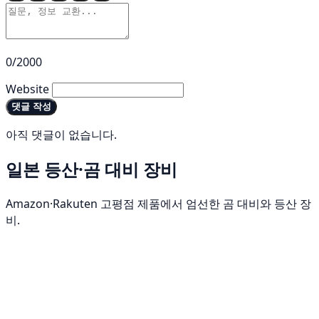
0/2000
Website
댓글 작성
아직 댓글이 없습니다.
일본 등산·곰 대비 장비
Amazon·Rakuten 고평점 제품에서 엄선한 곰 대비와 등산 장
비.