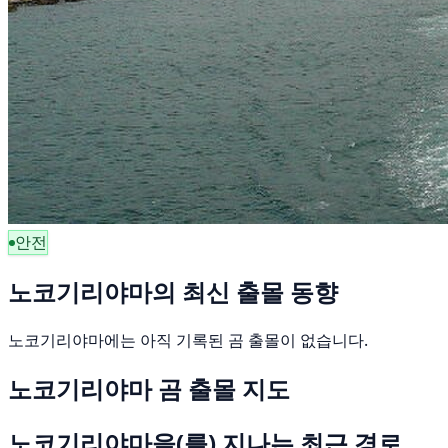
안전
노코기리야마의 최신 출몰 동향
노코기리야마에는 아직 기록된 곰 출몰이 없습니다.
노코기리야마 곰 출몰 지도
노코기리야마을(를) 지나는 최근 경로