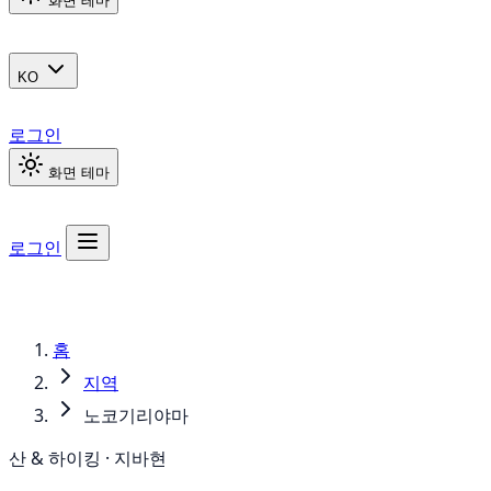
화면 테마
KO
로그인
화면 테마
로그인
홈
지역
노코기리야마
산 & 하이킹 · 지바현