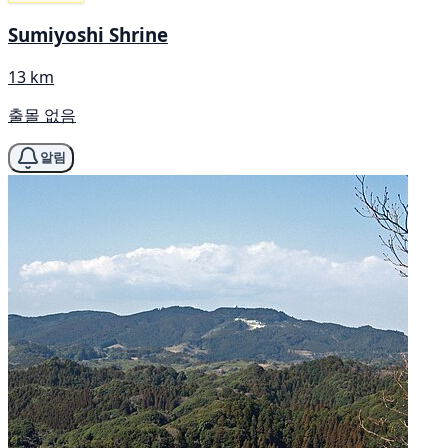
Sumiyoshi Shrine
13 km
출몰 없음
알림