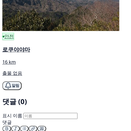
안전
로쿠야야마
16 km
출몰 없음
알림
댓글 (0)
표시 이름
댓글