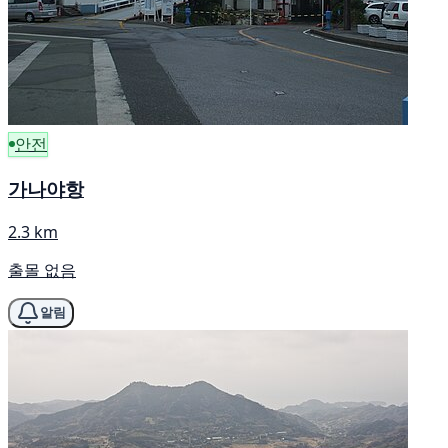
안전
가나야항
2.3 km
출몰 없음
알림