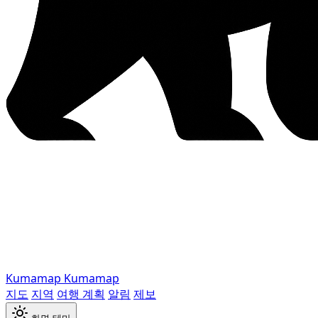
Kumamap
Kumamap
지도
지역
여행 계획
알림
제보