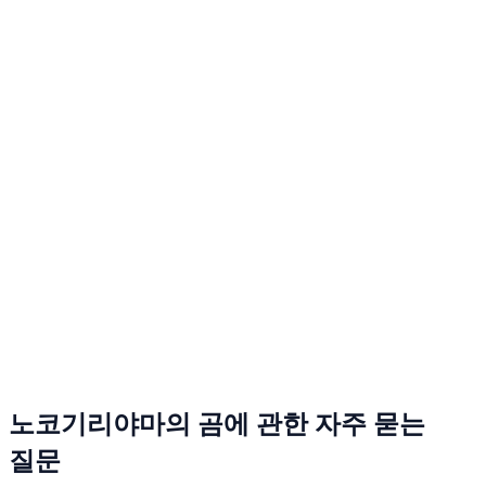
노코기리야마의 곰에 관한 자주 묻는
질문