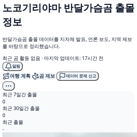
노코기리야마
반달가슴곰
출몰
정보
반달가슴곰 출몰 데이터를 지자체 발표, 언론 보도, 지역 제보
를 바탕으로 정리했습니다.
최근 곰 활동 없음
·
마지막 업데이트: 17시간 전
알림
여행 계획
곰 제보
데이터 문제 신고
최근 7일간 출몰
0
최근 30일간 출몰
0
최근 출몰
-