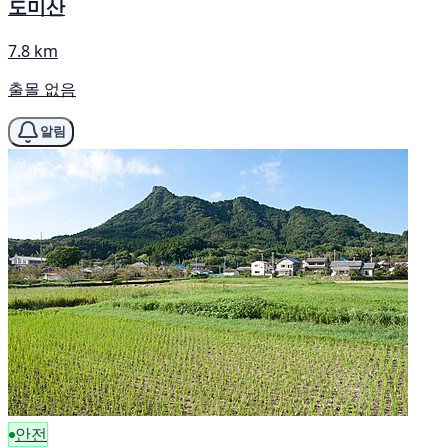
도미산
7.8 km
출몰 없음
알림
안전