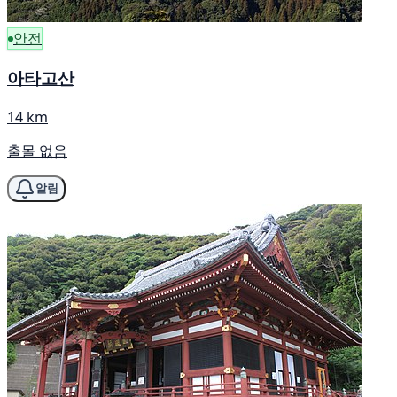
안전
아타고산
14 km
출몰 없음
알림