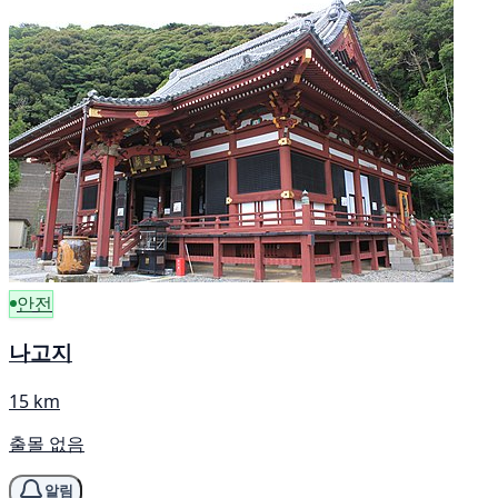
안전
나고지
15 km
출몰 없음
알림