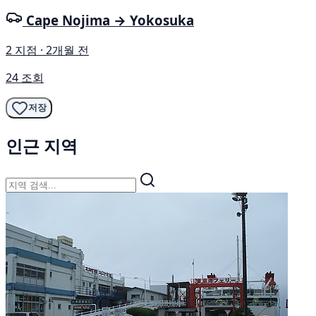
Cape Nojima → Yokosuka
2 지점 · 2개월 전
24 조회
저장
인근 지역