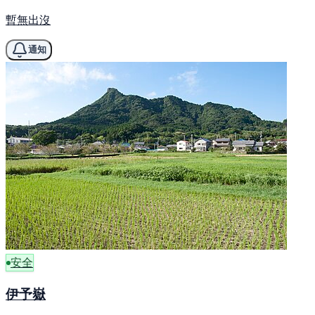
暫無出沒
通知
安全
伊予嶽