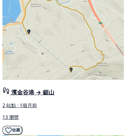
濱金谷港 → 鋸山
2 站點 · 1個月前
13 瀏覽
收藏