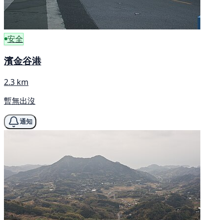
安全
濱金谷港
2.3 km
暫無出沒
通知