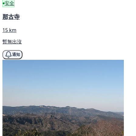
安全
那古寺
15 km
暫無出沒
通知