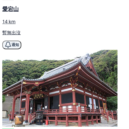
愛宕山
14 km
暫無出沒
通知