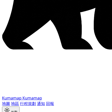
Kumamap
Kumamap
地圖
地區
行程規劃
通知
回報