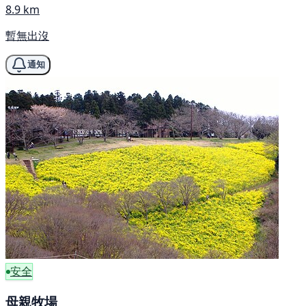
8.9 km
暫無出沒
通知
安全
母親牧場