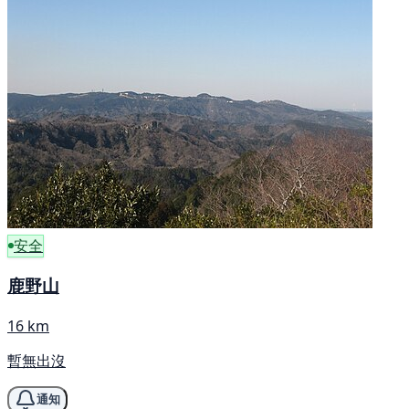
安全
鹿野山
16 km
暫無出沒
通知