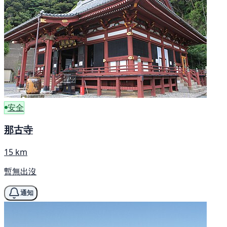
安全
那古寺
15 km
暫無出沒
通知