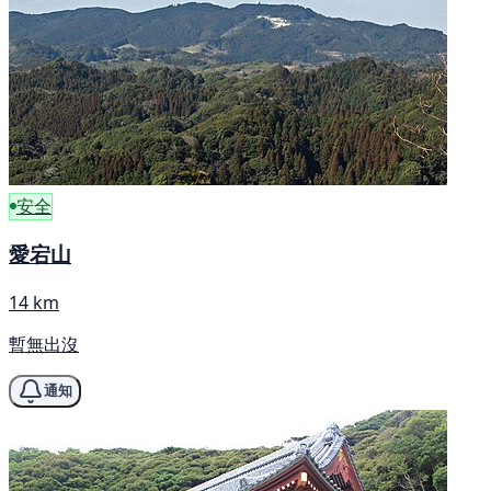
安全
愛宕山
14 km
暫無出沒
通知