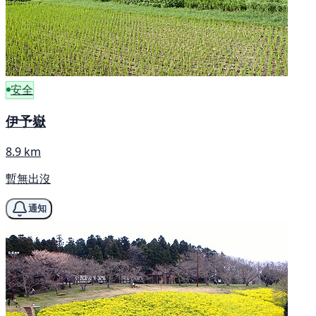
安全
伊予嶽
8.9 km
暫無出沒
通知