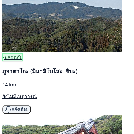
ปลอดภัย
ภูอาตาโกะ (มินามิโบโสะ, ชิบะ)
14 km
ยังไม่มีเหตุการณ์
แจ้งเตือน