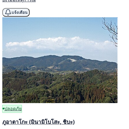
แจ้งเตือน
ปลอดภัย
ภูอาตาโกะ (มินามิโบโสะ, ชิบะ)