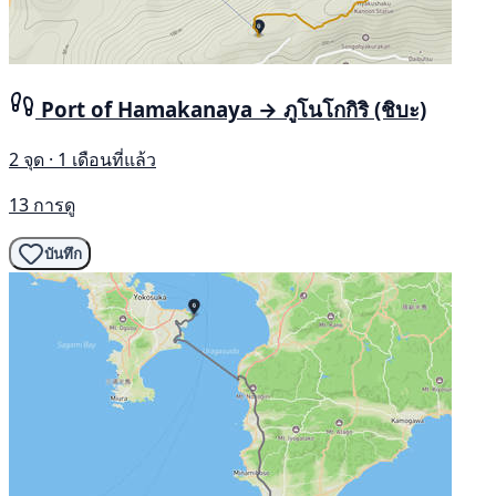
Port of Hamakanaya → ภูโนโกกิริ (ชิบะ)
2 จุด · 1 เดือนที่แล้ว
13 การดู
บันทึก