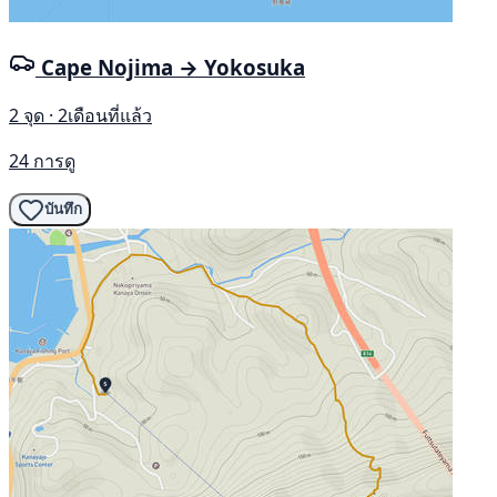
Cape Nojima → Yokosuka
2 จุด · 2เดือนที่แล้ว
24 การดู
บันทึก