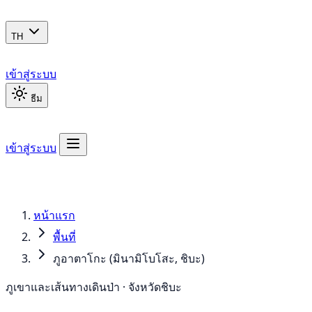
TH
เข้าสู่ระบบ
ธีม
เข้าสู่ระบบ
หน้าแรก
พื้นที่
ภูอาตาโกะ (มินามิโบโสะ, ชิบะ)
ภูเขาและเส้นทางเดินป่า · จังหวัดชิบะ