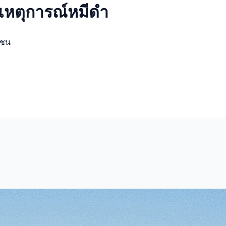
 เหตุการณ์
หมีดำ
มชน