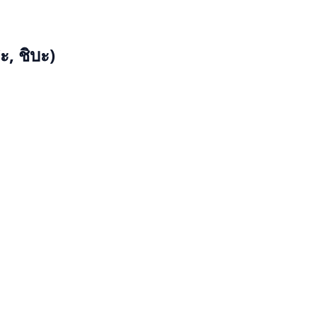
ะ, ชิบะ)