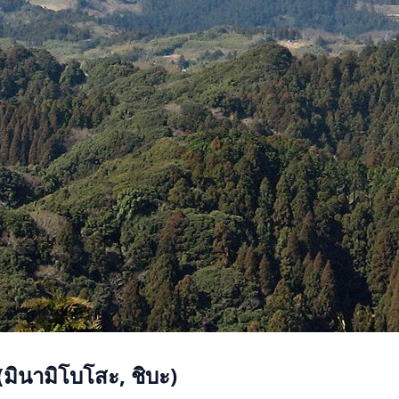
มินามิโบโสะ, ชิบะ)