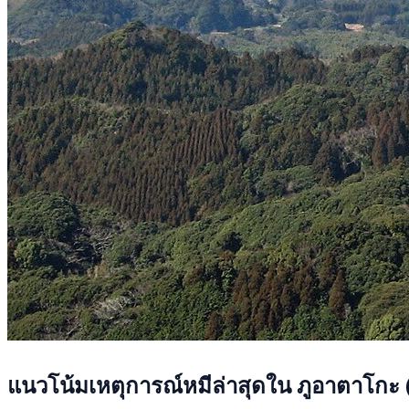
แนวโน้มเหตุการณ์หมีล่าสุดใน ภูอาตาโกะ (