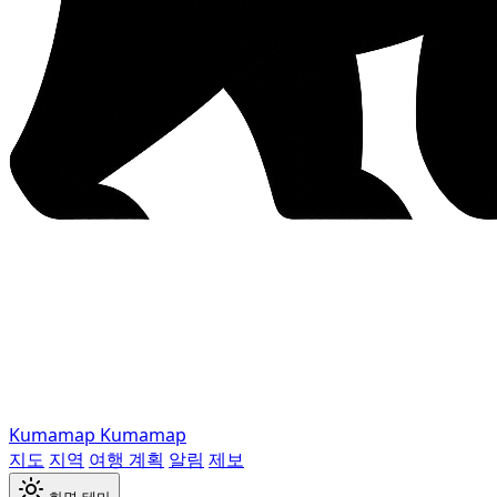
Kumamap
Kumamap
지도
지역
여행 계획
알림
제보