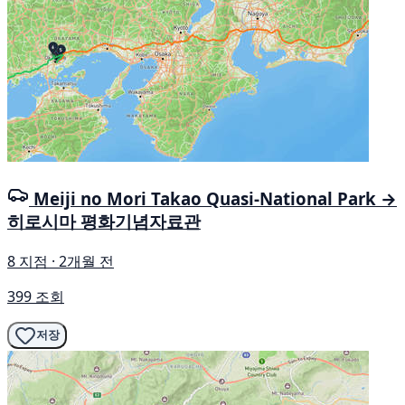
Meiji no Mori Takao Quasi-National Park →
히로시마 평화기념자료관
8 지점 · 2개월 전
399 조회
저장