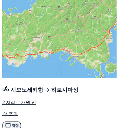
시모노세키항 → 히로시마성
2 지점 · 1개월 전
23 조회
저장