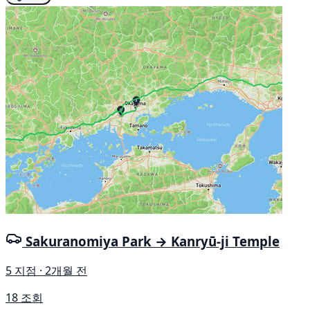
Sakuranomiya Park → Kanryū-ji Temple
5 지점 · 2개월 전
18 조회