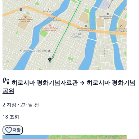
히로시마 평화기념자료관 → 히로시마 평화기념
공원
2 지점 · 2개월 전
18 조회
저장