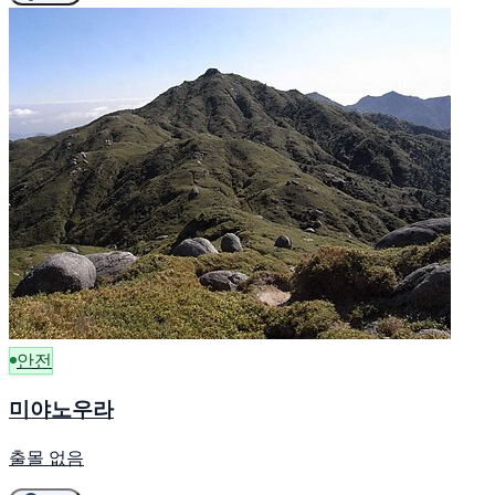
안전
미야노우라
출몰 없음