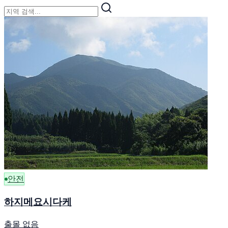
안전
하지메요시다케
출몰 없음