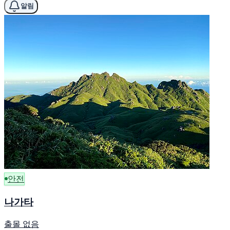
알림
안전
나가타
출몰 없음