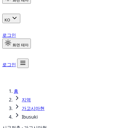
화면 테마
KO
로그인
화면 테마
로그인
홈
지역
가고시마현
Ibusuki
시구정촌 · 가고시마현