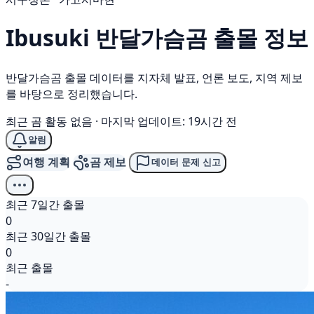
Ibusuki
반달가슴곰
출몰 정보
반달가슴곰 출몰 데이터를 지자체 발표, 언론 보도, 지역 제보
를 바탕으로 정리했습니다.
최근 곰 활동 없음
·
마지막 업데이트: 19시간 전
알림
여행 계획
곰 제보
데이터 문제 신고
최근 7일간 출몰
0
최근 30일간 출몰
0
최근 출몰
-