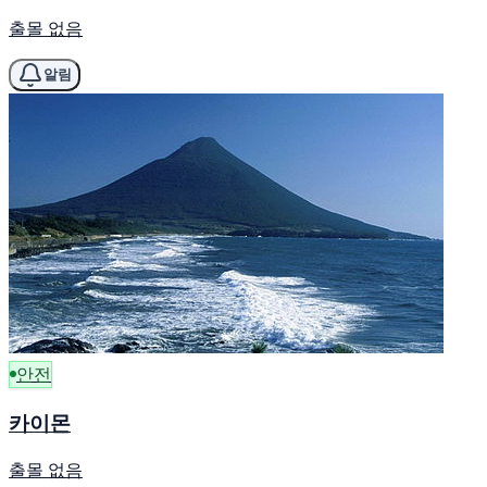
출몰 없음
알림
안전
카이몬
출몰 없음