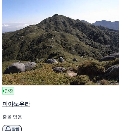
안전
미야노우라
출몰 없음
알림