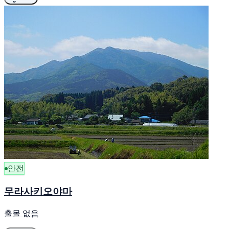
안전
무라사키오야마
출몰 없음