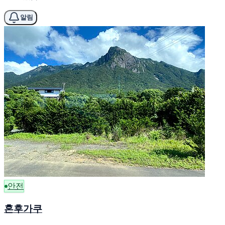
알림
안전
혼후가쿠