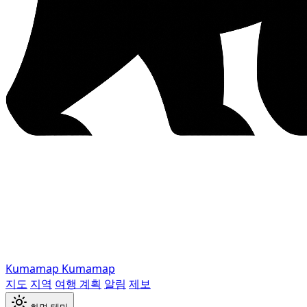
Kumamap
Kumamap
지도
지역
여행 계획
알림
제보