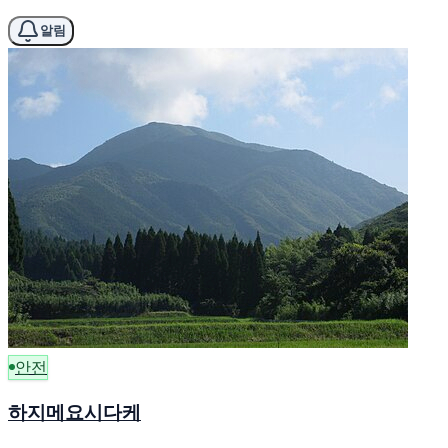
알림
안전
하지메요시다케