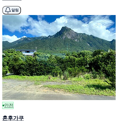
알림
안전
혼후가쿠