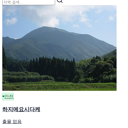
안전
하지메요시다케
출몰 없음