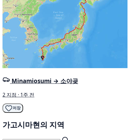
Minamiosumi → 소야곶
2 지점 · 1주 전
저장
가고시마현의 지역