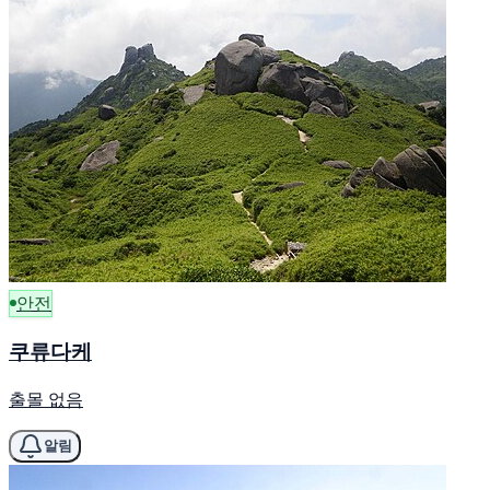
안전
쿠류다케
출몰 없음
알림