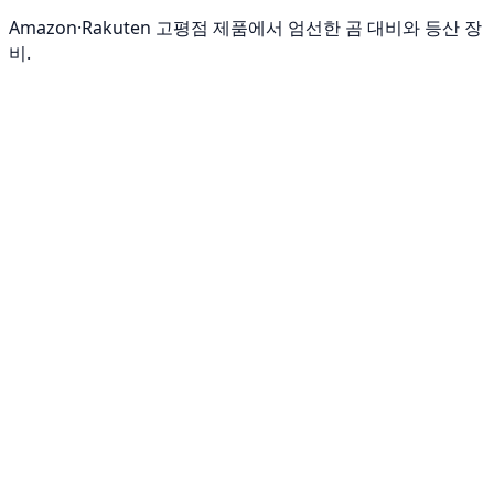
Amazon·Rakuten 고평점 제품에서 엄선한 곰 대비와 등산 장
비.