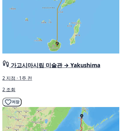
가고시마시립 미술관 → Yakushima
2 지점 · 1주 전
2 조회
저장