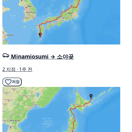
Minamiosumi → 소야곶
2 지점 · 1주 전
저장