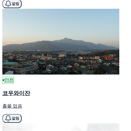
알림
안전
코우와이잔
출몰 없음
알림