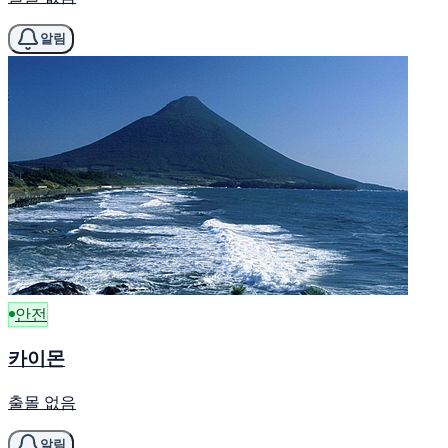
알림
안전
카이몬
출몰 없음
알림