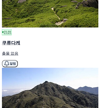
안전
쿠류다케
출몰 없음
알림