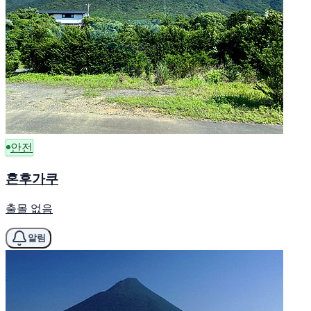
안전
혼후가쿠
출몰 없음
알림