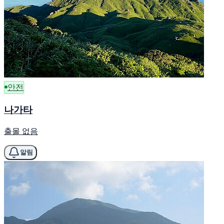
안전
나가타
출몰 없음
알림