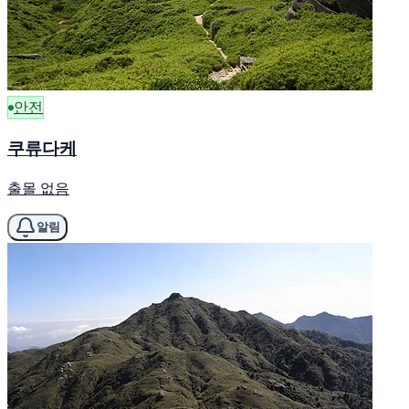
안전
쿠류다케
출몰 없음
알림