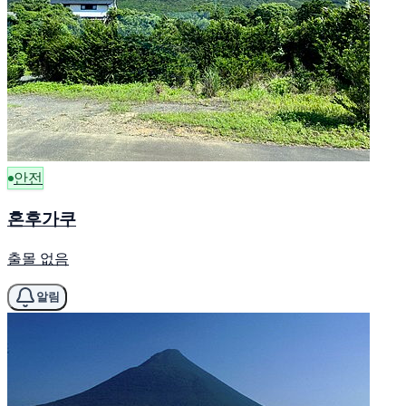
안전
혼후가쿠
출몰 없음
알림