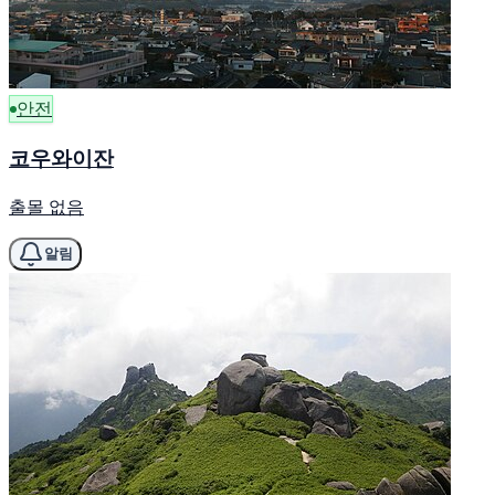
안전
코우와이잔
출몰 없음
알림