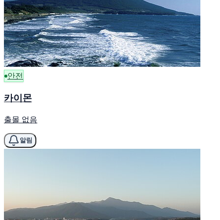
안전
카이몬
출몰 없음
알림