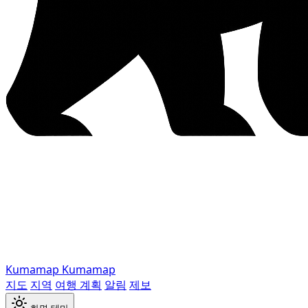
Kumamap
Kumamap
지도
지역
여행 계획
알림
제보