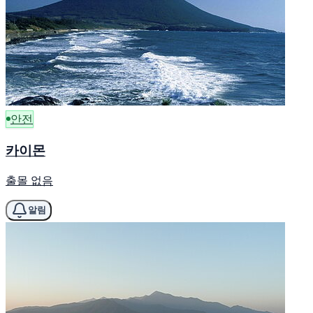
안전
카이몬
출몰 없음
알림