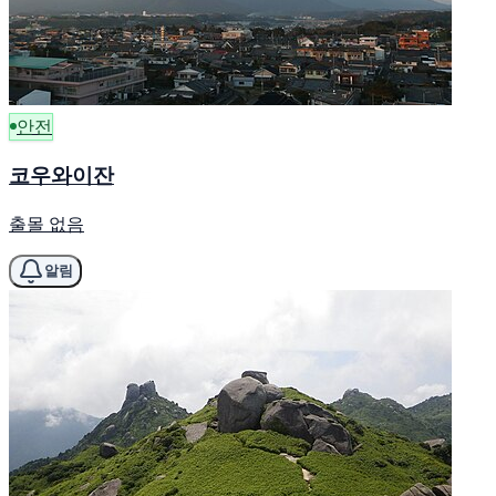
안전
코우와이잔
출몰 없음
알림