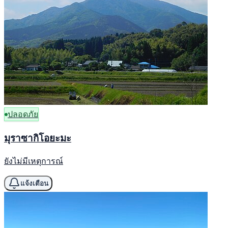
ปลอดภัย
มุราซากิโอยะมะ
ยังไม่มีเหตุการณ์
แจ้งเตือน