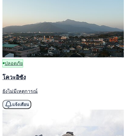
ปลอดภัย
โควะอิซัง
ยังไม่มีเหตุการณ์
แจ้งเตือน