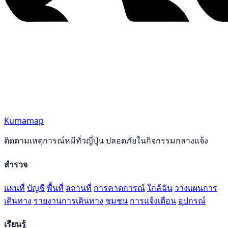
Kumamap
ติดตามเหตุการณ์หมีทั่วญี่ปุ่น ปลอดภัยในกิจกรรมกลางแจ้ง
สำรวจ
แผนที่
บัญชี
พื้นที่
สถานที่
การคาดการณ์
ใกล้ฉัน
วางแผนการ
เดินทาง
รายงานการเดินทาง
ชุมชน
การแจ้งเตือน
อุปกรณ์
เรียนรู้