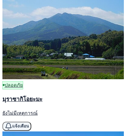
ปลอดภัย
มุราซากิโอยะมะ
ยังไม่มีเหตุการณ์
แจ้งเตือน