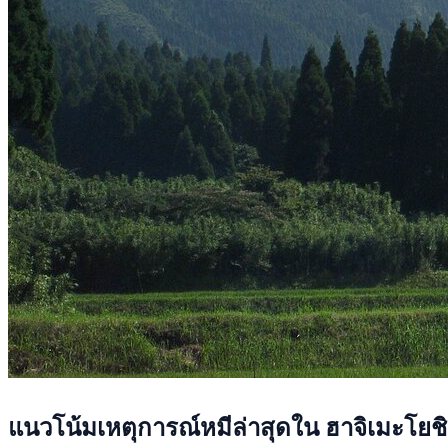
แนวโน้มเหตุการณ์หมีล่าสุดใน ฮาจิเมะโยช