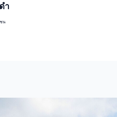
ีดำ
มชน