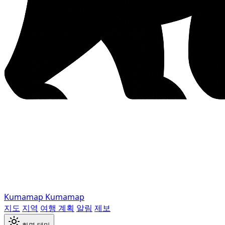
Kumamap
Kumamap
지도
지역
여행 계획
알림
제보