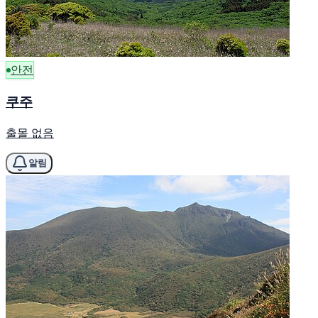
안전
쿠주
출몰 없음
알림