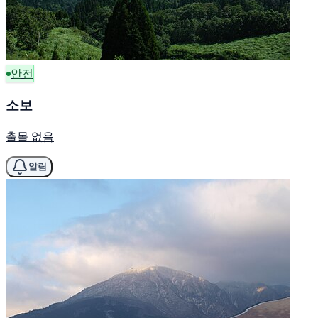
안전
소보
출몰 없음
알림