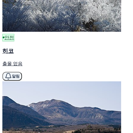
안전
히코
출몰 없음
알림