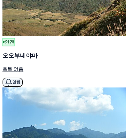
안전
오오부네야마
출몰 없음
알림