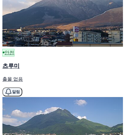
안전
츠루미
출몰 없음
알림