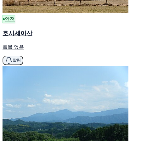
안전
호시세이산
출몰 없음
알림