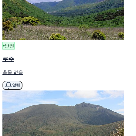
안전
쿠주
출몰 없음
알림