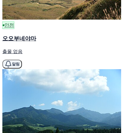
안전
오오부네야마
출몰 없음
알림