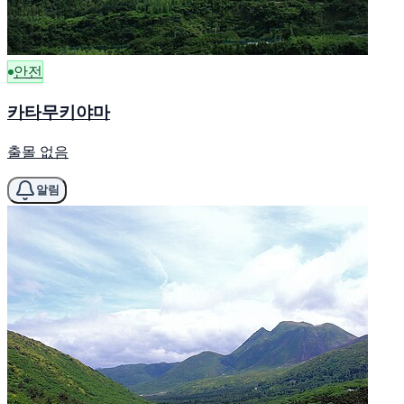
안전
카타무키야마
출몰 없음
알림