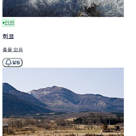
안전
히코
출몰 없음
알림