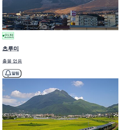
안전
츠루미
출몰 없음
알림