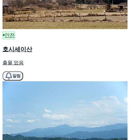
안전
호시세이산
출몰 없음
알림