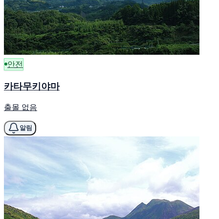
안전
카타무키야마
출몰 없음
알림