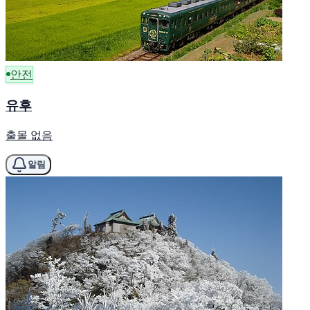
안전
유후
출몰 없음
알림