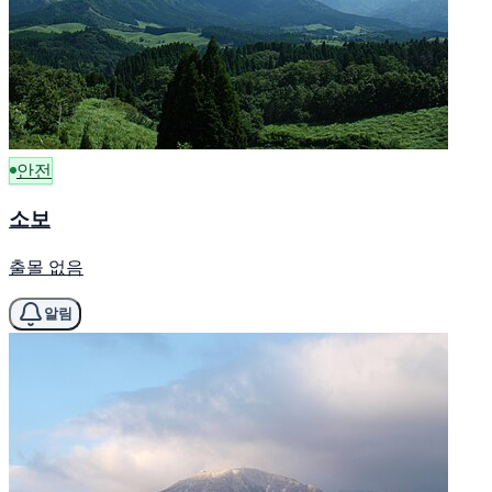
안전
소보
출몰 없음
알림