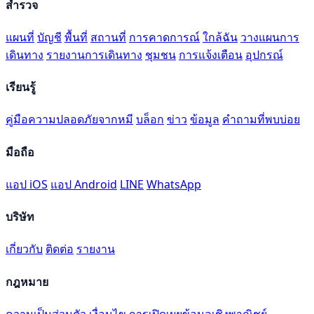
สำรวจ
แผนที่
บัญชี
พื้นที่
สถานที่
การคาดการณ์
ใกล้ฉัน
วางแผนการ
เดินทาง
รายงานการเดินทาง
ชุมชน
การแจ้งเตือน
อุปกรณ์
เรียนรู้
คู่มือความปลอดภัยจากหมี
บล็อก
ข่าว
ข้อมูล
คำถามที่พบบ่อย
มือถือ
แอป iOS
แอป Android
LINE
WhatsApp
บริษัท
เกี่ยวกับ
ติดต่อ
รายงาน
กฎหมาย