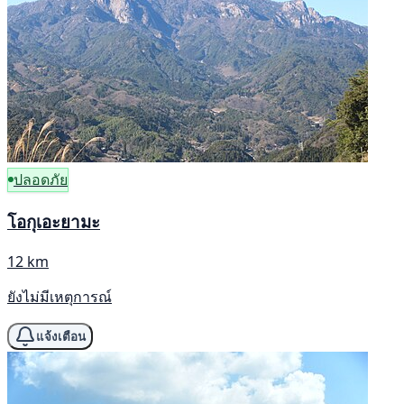
ปลอดภัย
โอกุเอะยามะ
12 km
ยังไม่มีเหตุการณ์
แจ้งเตือน