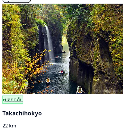
ปลอดภัย
Takachihokyo
22 km