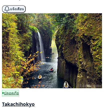
แจ้งเตือน
ปลอดภัย
Takachihokyo