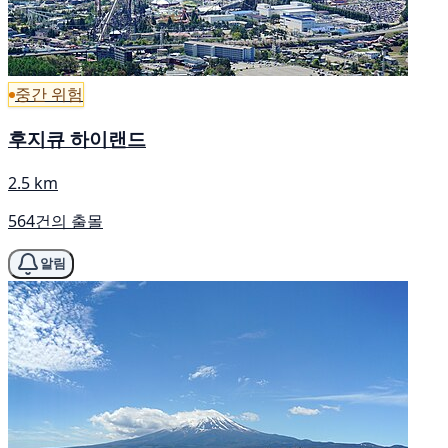
중간 위험
후지큐 하이랜드
2.5 km
564건의 출몰
알림