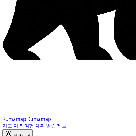
Kumamap
Kumamap
지도
지역
여행 계획
알림
제보