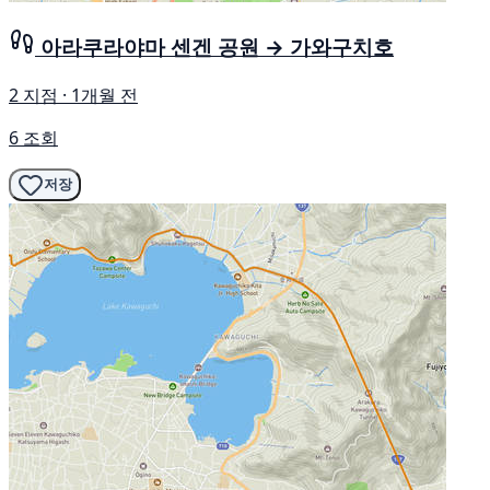
아라쿠라야마 센겐 공원 → 가와구치호
2 지점 · 1개월 전
6 조회
저장