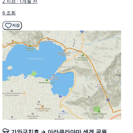
2 지점 · 1개월 전
6 조회
저장
가와구치호 → 아라쿠라야마 센겐 공원