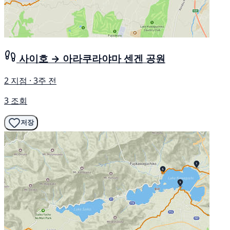
사이호 → 아라쿠라야마 센겐 공원
2 지점 · 3주 전
3 조회
저장