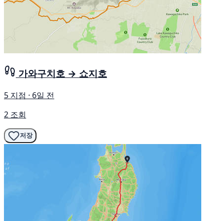
가와구치호 → 쇼지호
5 지점 · 6일 전
2 조회
저장