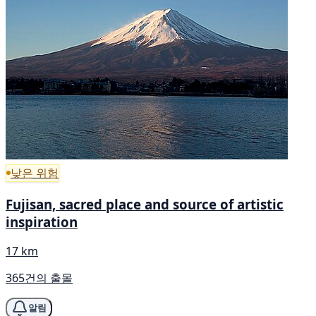
낮은 위험
Fujisan, sacred place and source of artistic
inspiration
17 km
365건의 출몰
알림