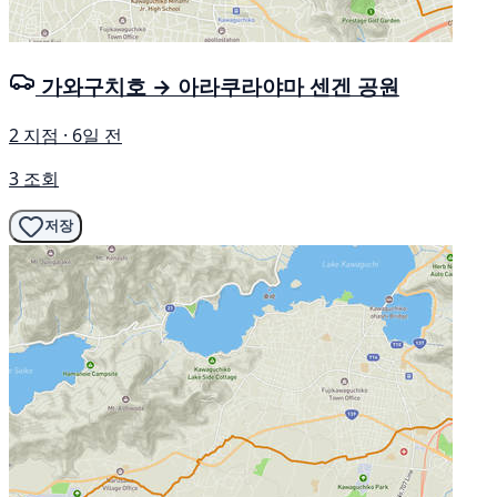
가와구치호 → 아라쿠라야마 센겐 공원
2 지점 · 6일 전
3 조회
저장