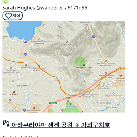
Sarah Hughes
@wanderer-a6171d96
저장
아라쿠라야마 센겐 공원 → 가와구치호