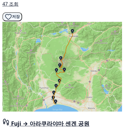
47 조회
저장
Fuji → 아라쿠라야마 센겐 공원