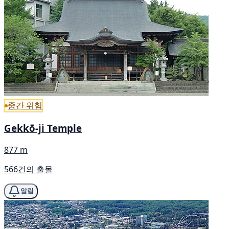
중간 위험
Gekkō-ji Temple
877 m
566건의 출몰
알림