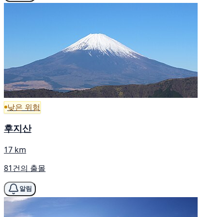
낮은 위험
후지산
17 km
81건의 출몰
알림