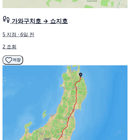
가와구치호 → 쇼지호
5 지점 · 6일 전
2 조회
저장