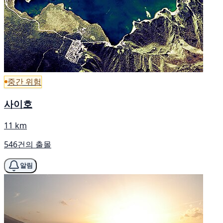
중간 위험
사이호
11 km
546건의 출몰
알림