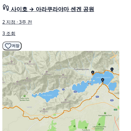
사이호 → 아라쿠라야마 센겐 공원
2 지점 · 3주 전
3 조회
저장